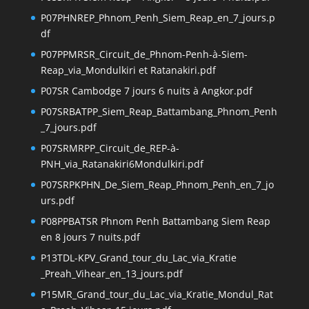
P07PHNREP_Phnom_Penh_Siem_Reap_en_7_jours.p
df
P07PPMRSR_Circuit_de_Phnom-Penh-à-Siem-
Reap_via_Mondulkiri et Ratanakiri.pdf
P07SR Cambodge 7 jours 6 nuits à Angkor.pdf
P07SRBATPP_Siem_Reap_Battambang_Phnom_Penh
_7_jours.pdf
P07SRMRPP_Circuit_de_REP-à-
PNH_via_Ratanakiri6Mondulkiri.pdf
P07SRPKPHN_De_Siem_Reap_Phnom_Penh_en_7_jo
urs.pdf
P08PPBATSR Phnom Penh Battambang Siem Reap
en 8 jours 7 nuits.pdf
P13TDL-KPV_Grand_tour_du_Lac_via_Kratie
_Preah_Vihear_en_13_jours.pdf
P15MR_Grand_tour_du_Lac_via_Kratie_Mondul_Rat