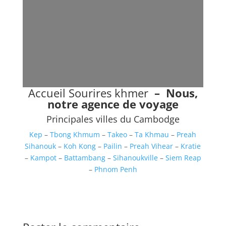
Accueil Sourires khmer
–
Nous,
notre agence de voyage
Principales villes du Cambodge
Kep
–
Tbong Khmum
–
Takeo
–
Ta Khmau
–
Preah
Sihanouk
–
Koh Kong
–
Pailin
–
Preah Vihear
–
Kratie
–
Kampot
–
Battambang
–
Sihanoukville
–
Siem Reap
–
Phnom Penh