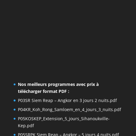
Nos meilleurs programmes avec prix à
télécharger format PDF :
P03SR Siem Reap – Angkor en 3 jours 2 nuits.pdf
P04KR_Koh_Rong_Samloem_en_4_jours_3_nuits.pdf
P05KOSKEP_Extension_5_jours_Sihanoukville-
Kep.pdf
P05SRPK Siem Reap – Angkor – 5 jours 4 nuits.pdf