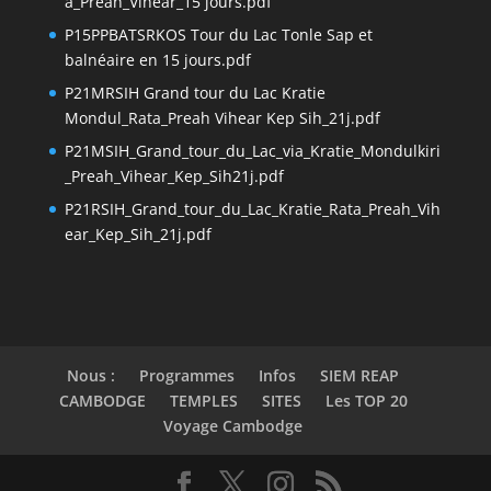
a_Preah_Vihear_15 jours.pdf
P15PPBATSRKOS Tour du Lac Tonle Sap et
balnéaire en 15 jours.pdf
P21MRSIH Grand tour du Lac Kratie
Mondul_Rata_Preah Vihear Kep Sih_21j.pdf
P21MSIH_Grand_tour_du_Lac_via_Kratie_Mondulkiri
_Preah_Vihear_Kep_Sih21j.pdf
P21RSIH_Grand_tour_du_Lac_Kratie_Rata_Preah_Vih
ear_Kep_Sih_21j.pdf
Nous :
Programmes
Infos
SIEM REAP
CAMBODGE
TEMPLES
SITES
Les TOP 20
Voyage Cambodge