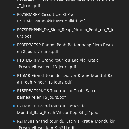
_7_jours.pdf
P07SRMRPP_Circuit_de_REP-à-
PNH_via_Ratanakiri6Mondulkiri.pdf
P07SRPKPHN_De_Siem_Reap_Phnom_Penh_en_7_jo
urs.pdf
P08PPBATSR Phnom Penh Battambang Siem Reap
en 8 jours 7 nuits.pdf
P13TDL-KPV_Grand_tour_du_Lac_via_Kratie
_Preah_Vihear_en_13_jours.pdf
P15MR_Grand_tour_du_Lac_via_Kratie_Mondul_Rat
a_Preah_Vihear_15 jours.pdf
P15PPBATSRKOS Tour du Lac Tonle Sap et
balnéaire en 15 jours.pdf
P21MRSIH Grand tour du Lac Kratie
Mondul_Rata_Preah Vihear Kep Sih_21j.pdf
P21MSIH_Grand_tour_du_Lac_via_Kratie_Mondulkiri
_Preah_Vihear_Kep_Sih21j.pdf