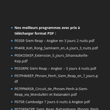
Nos meilleurs programmes avec prix à
télécharger format PDF :
P03SR Siem Reap – Angkor en 3 jours 2 nuits.pdf
P04KR_Koh_Rong_Samloem_en_4_jours_3_nuits.pdf
P05KOSKEP_Extension_5_jours_Sihanoukville-
Kep.pdf
P05SRPK Siem Reap – Angkor – 5 jours 4 nuits.pdf
P07PHNREP_Phnom_Penh_Siem_Reap_en_7_jours.p
df
P07PPMRSR_Circuit_de_Phnom-Penh-à-Siem-
Reap_via_Mondulkiri et Ratanakiri.pdf
P07SR Cambodge 7 jours 6 nuits à Angkor.pdf
P07SRBATPP_Siem_Reap_Battambang_Phnom_Penh