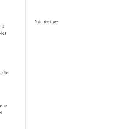
Patente taxe
tit
ples
ville
reux
et