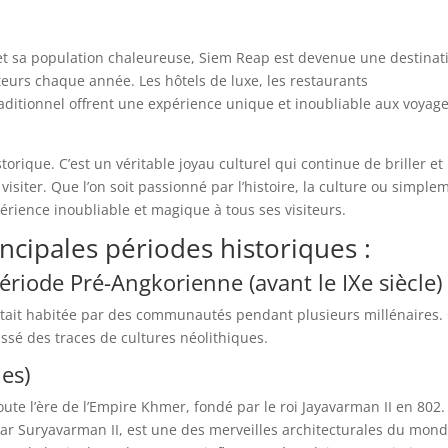
e et sa population chaleureuse, Siem Reap est devenue une destinat
siteurs chaque année. Les hôtels de luxe, les restaurants
raditionnel offrent une expérience unique et inoubliable aux voyag
orique. C’est un véritable joyau culturel qui continue de briller et
visiter. Que l’on soit passionné par l’histoire, la culture ou simple
rience inoubliable et magique à tous ses visiteurs.
ncipales périodes historiques :
riode Pré-Angkorienne (avant le IXe siècle)
était habitée par des communautés pendant plusieurs millénaires.
aissé des traces de cultures néolithiques.
les)
ute l’ère de l’Empire Khmer, fondé par le roi Jayavarman II en 802.
 par Suryavarman II, est une des merveilles architecturales du mond