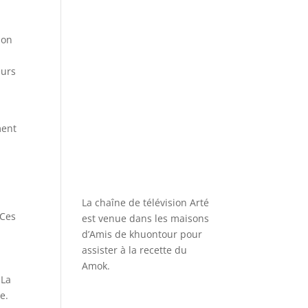
ion
eurs
ment
La chaîne de télévision Arté
 Ces
est venue dans les maisons
d’Amis de khuontour pour
assister à la recette du
Amok.
 La
e.