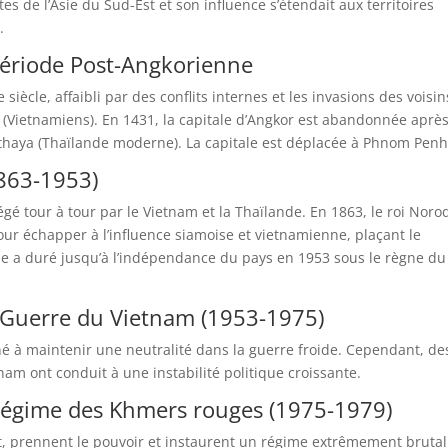
s de l’Asie du Sud-Est et son influence s’étendait aux territoires
.
ériode Post-Angkorienne
iècle, affaibli par des conflits internes et les invasions des voisin
s (Vietnamiens). En 1431, la capitale d’Angkor est abandonnée aprè
thaya (Thaïlande moderne). La capitale est déplacée à Phnom Penh
1863-1953)
égé tour à tour par le Vietnam et la Thaïlande. En 1863, le roi Nor
pour échapper à l’influence siamoise et vietnamienne, plaçant le
e a duré jusqu’à l’indépendance du pays en 1953 sous le règne du 
 Guerre du Vietnam (1953-1975)
hé à maintenir une neutralité dans la guerre froide. Cependant, de
tnam ont conduit à une instabilité politique croissante.
Régime des Khmers rouges (1975-1979)
ot, prennent le pouvoir et instaurent un régime extrêmement brutal