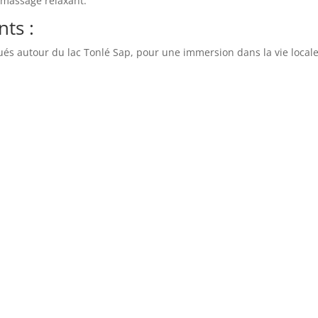
 massage relaxant.
ants
:
itués autour du lac Tonlé Sap, pour une immersion dans la vie local