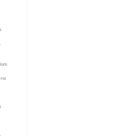
s
s
.
odom
roi
s
.