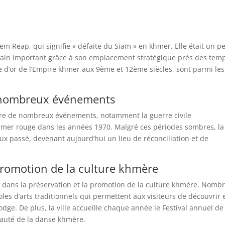
em Reap, qui signifie « défaite du Siam » en khmer. Elle était un pe
rbain important grâce à son emplacement stratégique près des tem
e d’or de l’Empire khmer aux 9ème et 12ème siècles, sont parmi les
e nombreux événements
éâtre de nombreux événements, notamment la guerre civile
mer rouge dans les années 1970. Malgré ces périodes sombres, la 
eux passé, devenant aujourd’hui un lieu de réconciliation et de
romotion de la culture khmère
 dans la préservation et la promotion de la culture khmère. Nomb
oles d’arts traditionnels qui permettent aux visiteurs de découvrir 
bodge. De plus, la ville accueille chaque année le Festival annuel de
eauté de la danse khmère.