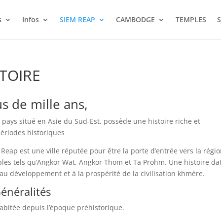
s
Infos
SIEM REAP
CAMBODGE
TEMPLES
S
STOIRE
s de mille ans,
ays situé en Asie du Sud-Est, possède une histoire riche et
périodes historiques
ap est une ville réputée pour être la porte d’entrée vers la régi
les tels qu’Angkor Wat, Angkor Thom et Ta Prohm. Une histoire da
 au développement et à la prospérité de la civilisation khmère.
énéralités
habitée depuis l’époque préhistorique.