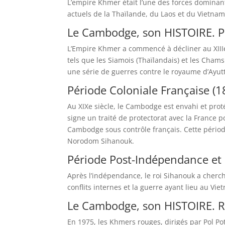
L’empire Khmer était l’une des forces dominante
actuels de la Thaïlande, du Laos et du Vietnam
Le Cambodge, son HISTOIRE. P
L’Empire Khmer a commencé à décliner au XIIIe s
tels que les Siamois (Thaïlandais) et les Cham
une série de guerres contre le royaume d’Ayut
Période Coloniale Française (
Au XIXe siècle, le Cambodge est envahi et prot
signe un traité de protectorat avec la France 
Cambodge sous contrôle français. Cette périod
Norodom Sihanouk.
Période Post-Indépendance et
Après l’indépendance, le roi Sihanouk a cherc
conflits internes et la guerre ayant lieu au Vie
Le Cambodge, son HISTOIRE. 
En 1975, les Khmers rouges, dirigés par Pol P