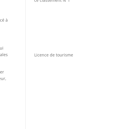
ce classement N°1
cé à
ui
nales
Licence de tourisme
ier
eur,