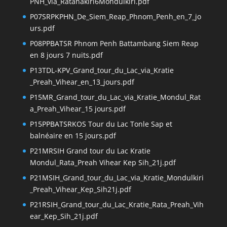
PNH_via_Ratanakiri6Mondulkiri.pdf
P07SRPKPHN_De_Siem_Reap_Phnom_Penh_en_7_jo
urs.pdf
P08PPBATSR Phnom Penh Battambang Siem Reap
en 8 jours 7 nuits.pdf
P13TDL-KPV_Grand_tour_du_Lac_via_Kratie
_Preah_Vihear_en_13_jours.pdf
P15MR_Grand_tour_du_Lac_via_Kratie_Mondul_Rat
a_Preah_Vihear_15 jours.pdf
P15PPBATSRKOS Tour du Lac Tonle Sap et
balnéaire en 15 jours.pdf
P21MRSIH Grand tour du Lac Kratie
Mondul_Rata_Preah Vihear Kep Sih_21j.pdf
P21MSIH_Grand_tour_du_Lac_via_Kratie_Mondulkiri
_Preah_Vihear_Kep_Sih21j.pdf
P21RSIH_Grand_tour_du_Lac_Kratie_Rata_Preah_Vih
ear_Kep_Sih_21j.pdf