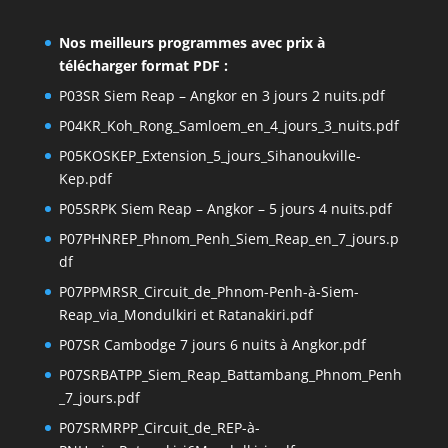
Nos meilleurs programmes avec prix à
télécharger format PDF :
P03SR Siem Reap – Angkor en 3 jours 2 nuits.pdf
P04KR_Koh_Rong_Samloem_en_4_jours_3_nuits.pdf
P05KOSKEP_Extension_5_jours_Sihanoukville-
Kep.pdf
P05SRPK Siem Reap – Angkor – 5 jours 4 nuits.pdf
P07PHNREP_Phnom_Penh_Siem_Reap_en_7_jours.p
df
P07PPMRSR_Circuit_de_Phnom-Penh-à-Siem-
Reap_via_Mondulkiri et Ratanakiri.pdf
P07SR Cambodge 7 jours 6 nuits à Angkor.pdf
P07SRBATPP_Siem_Reap_Battambang_Phnom_Penh
_7_jours.pdf
P07SRMRPP_Circuit_de_REP-à-