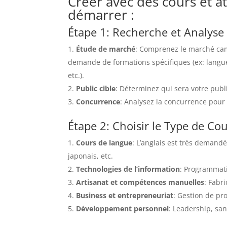
Créer avec des cours et at
démarrer :
Étape 1: Recherche et Analys
Étude de marché
: Comprenez le marché camb
demande de formations spécifiques (ex: langue
etc.).
Public cible
: Déterminez qui sera votre publi
Concurrence
: Analysez la concurrence pour 
Étape 2: Choisir le Type de Cou
Cours de langue
: L’anglais est très demand
japonais, etc.
Technologies de l’information
: Programmat
Artisanat et compétences manuelles
: Fabri
Business et entrepreneuriat
: Gestion de pro
Développement personnel
: Leadership, sa