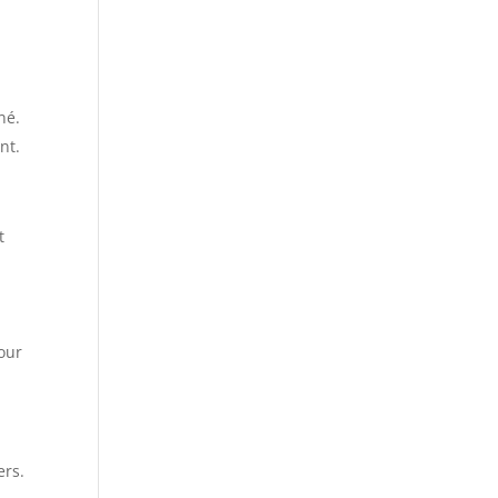
né.
nt.
t
our
ers.