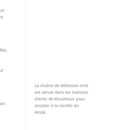
ux.
se
iés.
ur
La chaîne de télévision Arté
est venue dans les maisons
d’Amis de khuontour pour
ner.
assister à la recette du
Amok.