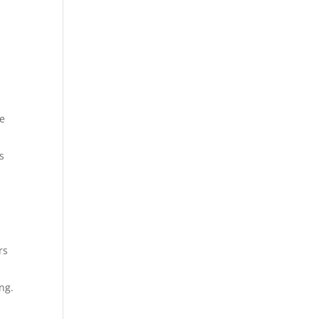
re
s
rs
ng.