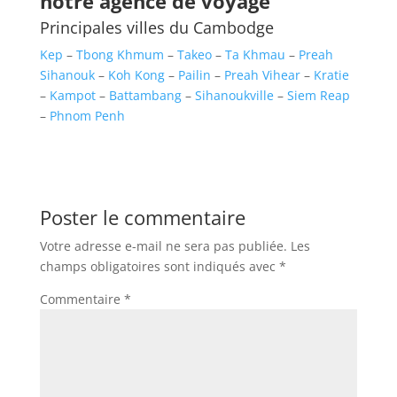
notre agence de voyage
Principales villes du Cambodge
Kep
–
Tbong Khmum
–
Takeo
–
Ta Khmau
–
Preah
Sihanouk
–
Koh Kong
–
Pailin
–
Preah Vihear
–
Kratie
–
Kampot
–
Battambang
–
Sihanoukville
–
Siem Reap
–
Phnom Penh
Poster le commentaire
Votre adresse e-mail ne sera pas publiée.
Les
champs obligatoires sont indiqués avec
*
Commentaire
*