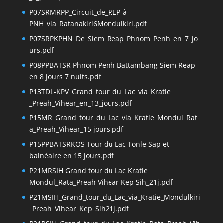
P07SRMRPP_Circuit_de_REP-à-
PNH_via_Ratanakiri6Mondulkiri.pdf
P07SRPKPHN_De_Siem_Reap_Phnom_Penh_en_7_jo
urs.pdf
P08PPBATSR Phnom Penh Battambang Siem Reap
en 8 jours 7 nuits.pdf
P13TDL-KPV_Grand_tour_du_Lac_via_Kratie
_Preah_Vihear_en_13_jours.pdf
P15MR_Grand_tour_du_Lac_via_Kratie_Mondul_Rat
a_Preah_Vihear_15 jours.pdf
P15PPBATSRKOS Tour du Lac Tonle Sap et
balnéaire en 15 jours.pdf
P21MRSIH Grand tour du Lac Kratie
Mondul_Rata_Preah Vihear Kep Sih_21j.pdf
P21MSIH_Grand_tour_du_Lac_via_Kratie_Mondulkiri
_Preah_Vihear_Kep_Sih21j.pdf