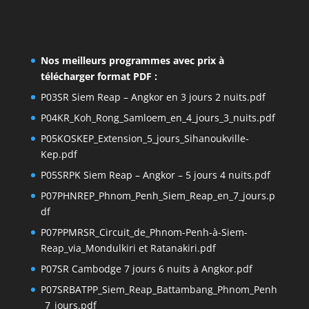
Nos meilleurs programmes avec prix à
télécharger format PDF :
P03SR Siem Reap – Angkor en 3 jours 2 nuits.pdf
P04KR_Koh_Rong_Samloem_en_4_jours_3_nuits.pdf
P05KOSKEP_Extension_5_jours_Sihanoukville-
Kep.pdf
P05SRPK Siem Reap – Angkor – 5 jours 4 nuits.pdf
P07PHNREP_Phnom_Penh_Siem_Reap_en_7_jours.p
df
P07PPMRSR_Circuit_de_Phnom-Penh-à-Siem-
Reap_via_Mondulkiri et Ratanakiri.pdf
P07SR Cambodge 7 jours 6 nuits à Angkor.pdf
P07SRBATPP_Siem_Reap_Battambang_Phnom_Penh
_7_jours.pdf