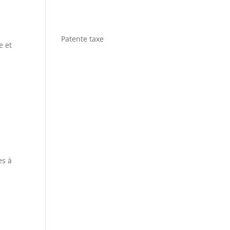
Patente taxe
e et
es à