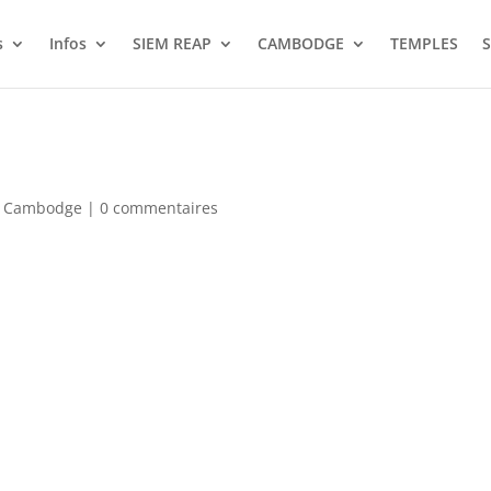
s
Infos
SIEM REAP
CAMBODGE
TEMPLES
S
du Cambodge
|
0 commentaires