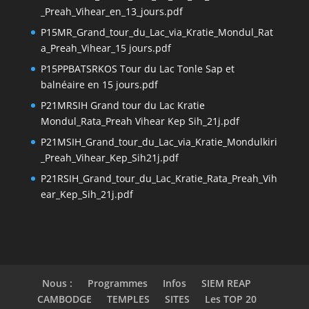
_Preah_Vihear_en_13_jours.pdf
P15MR_Grand_tour_du_Lac_via_Kratie_Mondul_Rat
a_Preah_Vihear_15 jours.pdf
P15PPBATSRKOS Tour du Lac Tonle Sap et
balnéaire en 15 jours.pdf
P21MRSIH Grand tour du Lac Kratie
Mondul_Rata_Preah Vihear Kep Sih_21j.pdf
P21MSIH_Grand_tour_du_Lac_via_Kratie_Mondulkiri
_Preah_Vihear_Kep_Sih21j.pdf
P21RSIH_Grand_tour_du_Lac_Kratie_Rata_Preah_Vih
ear_Kep_Sih_21j.pdf
Nous :
Programmes
Infos
SIEM REAP
CAMBODGE
TEMPLES
SITES
Les TOP 20