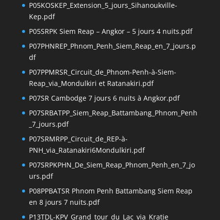
P05KOSKEP_Extension_5_jours_Sihanoukville-
Kep.pdf
P05SRPK Siem Reap – Angkor – 5 jours 4 nuits.pdf
P07PHNREP_Phnom_Penh_Siem_Reap_en_7_jours.p
df
P07PPMRSR_Circuit_de_Phnom-Penh-à-Siem-
Reap_via_Mondulkiri et Ratanakiri.pdf
P07SR Cambodge 7 jours 6 nuits à Angkor.pdf
P07SRBATPP_Siem_Reap_Battambang_Phnom_Penh
_7_jours.pdf
P07SRMRPP_Circuit_de_REP-à-
PNH_via_Ratanakiri6Mondulkiri.pdf
P07SRPKPHN_De_Siem_Reap_Phnom_Penh_en_7_jo
urs.pdf
P08PPBATSR Phnom Penh Battambang Siem Reap
en 8 jours 7 nuits.pdf
P13TDL-KPV_Grand_tour_du_Lac_via_Kratie