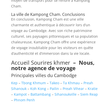
moyen de transport pour se rendre à Kampong
Cham.
La ville de Kampong Cham. Conclusions
En conclusion, Kampong Cham est une ville
charmante et authentique à découvrir lors d’un
voyage au Cambodge. Avec son riche patrimoine
culturel, ses paysages pittoresques et sa population
chaleureuse, Kampong Cham offre une expérience
de voyage inoubliable pour les visiteurs en quête
d’authenticité et d’immersion dans la vie locale.
Accueil Sourires khmer
–
Nous,
notre agence de voyage
Principales villes du Cambodge
Kep
–
Tbong Khmum
–
Takeo
–
Ta Khmau
–
Preah
Sihanouk
–
Koh Kong
–
Pailin
–
Preah Vihear
–
Kratie
–
Kampot
–
Battambang
–
Sihanoukville
–
Siem Reap
–
Phnom Penh