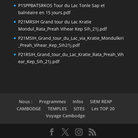
P15PPBATSRKOS Tour du Lac Tonle Sap et
balnéaire en 15 jours.pdf
P21MRSIH Grand tour du Lac Kratie
Mondul_Rata_Preah Vihear Kep Sih_21j.pdf
P21MSIH_Grand_tour_du_Lac_via_Kratie_Mondulkiri
_Preah_Vihear_Kep_Sih21j.pdf
P21RSIH_Grand_tour_du_Lac_Kratie_Rata_Preah_Vih
ear_Kep_Sih_21j.pdf
Nous :
Programmes
Infos
SIEM REAP
CAMBODGE
TEMPLES
SITES
Les TOP 20
Voyage Cambodge