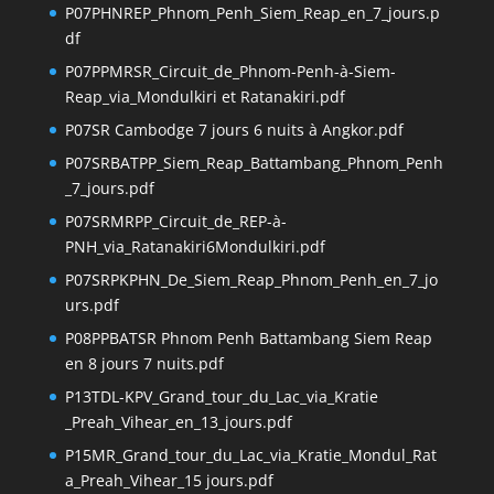
P07PHNREP_Phnom_Penh_Siem_Reap_en_7_jours.p
df
P07PPMRSR_Circuit_de_Phnom-Penh-à-Siem-
Reap_via_Mondulkiri et Ratanakiri.pdf
P07SR Cambodge 7 jours 6 nuits à Angkor.pdf
P07SRBATPP_Siem_Reap_Battambang_Phnom_Penh
_7_jours.pdf
P07SRMRPP_Circuit_de_REP-à-
PNH_via_Ratanakiri6Mondulkiri.pdf
P07SRPKPHN_De_Siem_Reap_Phnom_Penh_en_7_jo
urs.pdf
P08PPBATSR Phnom Penh Battambang Siem Reap
en 8 jours 7 nuits.pdf
P13TDL-KPV_Grand_tour_du_Lac_via_Kratie
_Preah_Vihear_en_13_jours.pdf
P15MR_Grand_tour_du_Lac_via_Kratie_Mondul_Rat
a_Preah_Vihear_15 jours.pdf