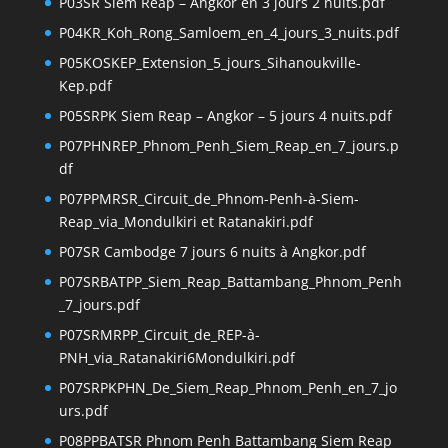
P03SR Siem Reap – Angkor en 3 jours 2 nuits.pdf
P04KR_Koh_Rong_Samloem_en_4_jours_3_nuits.pdf
P05KOSKEP_Extension_5_jours_Sihanoukville-
Kep.pdf
P05SRPK Siem Reap – Angkor – 5 jours 4 nuits.pdf
P07PHNREP_Phnom_Penh_Siem_Reap_en_7_jours.p
df
P07PPMRSR_Circuit_de_Phnom-Penh-à-Siem-
Reap_via_Mondulkiri et Ratanakiri.pdf
P07SR Cambodge 7 jours 6 nuits à Angkor.pdf
P07SRBATPP_Siem_Reap_Battambang_Phnom_Penh
_7_jours.pdf
P07SRMRPP_Circuit_de_REP-à-
PNH_via_Ratanakiri6Mondulkiri.pdf
P07SRPKPHN_De_Siem_Reap_Phnom_Penh_en_7_jo
urs.pdf
P08PPBATSR Phnom Penh Battambang Siem Reap