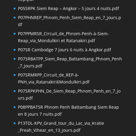
P05SRPK Siem Reap – Angkor – 5 jours 4 nuits.pdf
P07PHNREP_Phnom_Penh_Siem_Reap_en_7_jours.p
df
P07PPMRSR_Circuit_de_Phnom-Penh-à-Siem-
Reap_via_Mondulkiri et Ratanakiri.pdf
P07SR Cambodge 7 jours 6 nuits à Angkor.pdf
P07SRBATPP_Siem_Reap_Battambang_Phnom_Penh
_7_jours.pdf
P07SRMRPP_Circuit_de_REP-à-
PNH_via_Ratanakiri6Mondulkiri.pdf
P07SRPKPHN_De_Siem_Reap_Phnom_Penh_en_7_jo
urs.pdf
P08PPBATSR Phnom Penh Battambang Siem Reap
en 8 jours 7 nuits.pdf
P13TDL-KPV_Grand_tour_du_Lac_via_Kratie
_Preah_Vihear_en_13_jours.pdf