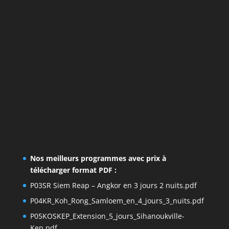
Nos meilleurs programmes avec prix à
télécharger format PDF :
P03SR Siem Reap – Angkor en 3 jours 2 nuits.pdf
P04KR_Koh_Rong_Samloem_en_4_jours_3_nuits.pdf
P05KOSKEP_Extension_5_jours_Sihanoukville-
Kep.pdf