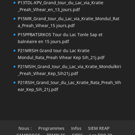
P13TDL-KPV_Grand_tour_du_Lac_via_Kratie
_Preah_Vihear_en_13_jours.pdf
P15MR_Grand_tour_du_Lac_via_Kratie_Mondul_Rat
a_Preah_Vihear_15 jours.pdf
P15PPBATSRKOS Tour du Lac Tonle Sap et
balnéaire en 15 jours.pdf
P21MRSIH Grand tour du Lac Kratie
Mondul_Rata_Preah Vihear Kep Sih_21j.pdf
P21MSIH_Grand_tour_du_Lac_via_Kratie_Mondulkiri
_Preah_Vihear_Kep_Sih21j.pdf
P21RSIH_Grand_tour_du_Lac_Kratie_Rata_Preah_Vih
ear_Kep_Sih_21j.pdf
Nous :
Programmes
Infos
SIEM REAP