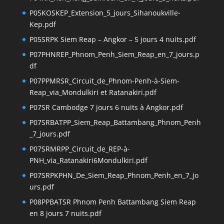
P05KOSKEP_Extension_5_jours_Sihanoukville-
Kep.pdf
P05SRPK Siem Reap – Angkor – 5 jours 4 nuits.pdf
P07PHNREP_Phnom_Penh_Siem_Reap_en_7_jours.p
df
P07PPMRSR_Circuit_de_Phnom-Penh-à-Siem-
Reap_via_Mondulkiri et Ratanakiri.pdf
P07SR Cambodge 7 jours 6 nuits à Angkor.pdf
P07SRBATPP_Siem_Reap_Battambang_Phnom_Penh
_7_jours.pdf
P07SRMRPP_Circuit_de_REP-à-
PNH_via_Ratanakiri6Mondulkiri.pdf
P07SRPKPHN_De_Siem_Reap_Phnom_Penh_en_7_jo
urs.pdf
P08PPBATSR Phnom Penh Battambang Siem Reap
en 8 jours 7 nuits.pdf