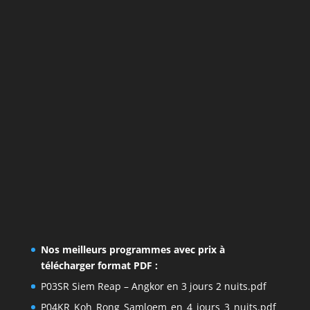
Nos meilleurs programmes avec prix à
télécharger format PDF :
P03SR Siem Reap – Angkor en 3 jours 2 nuits.pdf
P04KR_Koh_Rong_Samloem_en_4_jours_3_nuits.pdf