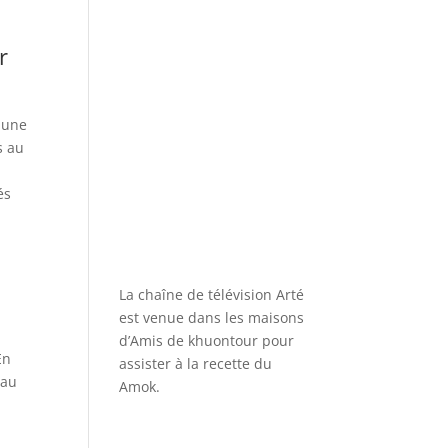
r
faune
s au
és
La chaîne de télévision Arté
est venue dans les maisons
d’Amis de khuontour pour
En
assister à la recette du
 au
Amok.