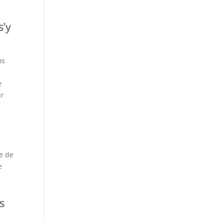
’y
us
s
e
ur
fe de
e
s