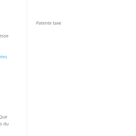
Patente taxe
esse
vées
 Que
ts du