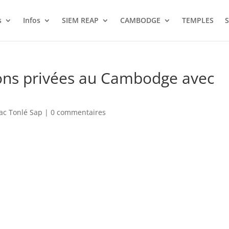
s
Infos
SIEM REAP
CAMBODGE
TEMPLES
S
ions privées au Cambodge avec
lac Tonlé Sap
|
0 commentaires