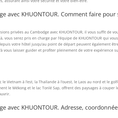
, assurant ainsi votre sécurité et votre bien-être.
dge avec KHUONTOUR. Comment faire pour s
rsions privées au Cambodge avec KHUONTOUR, il vous suffit de vo
 là, vous serez pris en charge par l’équipe de KHUONTOUR qui vou
 depuis votre hôtel jusqu’au point de départ peuvent également êtr
à vous laisser guider et profiter pleinement de votre expérience s
e Vietnam à l’est, la Thaïlande à l’ouest, le Laos au nord et le gol
nt le Mékong et le lac Tonlé Sap, offrent des paysages à couper l
uvrir.
dge avec KHUONTOUR. Adresse, coordonnée