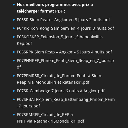
Nos meilleurs programmes avec prix à
télécharger format PDF :
P03SR Siem Reap – Angkor en 3 jours 2 nuits.pdf
P04KR_Koh_Rong_Samloem_en_4_jours_3_nuits.pdf
P05KOSKEP_Extension_5_jours_Sihanoukville-
Kep.pdf
P05SRPK Siem Reap – Angkor – 5 jours 4 nuits.pdf
P07PHNREP_Phnom_Penh_Siem_Reap_en_7_jours.p
df
P07PPMRSR_Circuit_de_Phnom-Penh-à-Siem-
Reap_via_Mondulkiri et Ratanakiri.pdf
P07SR Cambodge 7 jours 6 nuits à Angkor.pdf
P07SRBATPP_Siem_Reap_Battambang_Phnom_Penh
_7_jours.pdf
P07SRMRPP_Circuit_de_REP-à-
PNH_via_Ratanakiri6Mondulkiri.pdf