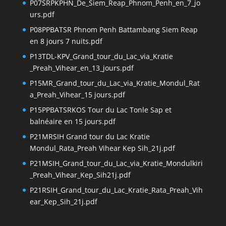
P07SRPKPHN_De_Siem_Reap_Phnom_Penh_en_7_jo
urs.pdf
P08PPBATSR Phnom Penh Battambang Siem Reap
en 8 jours 7 nuits.pdf
P13TDL-KPV_Grand_tour_du_Lac_via_Kratie
_Preah_Vihear_en_13_jours.pdf
P15MR_Grand_tour_du_Lac_via_Kratie_Mondul_Rat
a_Preah_Vihear_15 jours.pdf
P15PPBATSRKOS Tour du Lac Tonle Sap et
balnéaire en 15 jours.pdf
P21MRSIH Grand tour du Lac Kratie
Mondul_Rata_Preah Vihear Kep Sih_21j.pdf
P21MSIH_Grand_tour_du_Lac_via_Kratie_Mondulkiri
_Preah_Vihear_Kep_Sih21j.pdf
P21RSIH_Grand_tour_du_Lac_Kratie_Rata_Preah_Vih
ear_Kep_Sih_21j.pdf