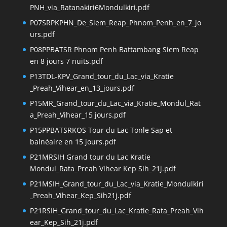
PNH_via_Ratanakiri6Mondulkiri.pdf
P07SRPKPHN_De_Siem_Reap_Phnom_Penh_en_7_jo
urs.pdf
P08PPBATSR Phnom Penh Battambang Siem Reap
en 8 jours 7 nuits.pdf
P13TDL-KPV_Grand_tour_du_Lac_via_Kratie
_Preah_Vihear_en_13_jours.pdf
P15MR_Grand_tour_du_Lac_via_Kratie_Mondul_Rat
a_Preah_Vihear_15 jours.pdf
P15PPBATSRKOS Tour du Lac Tonle Sap et
balnéaire en 15 jours.pdf
P21MRSIH Grand tour du Lac Kratie
Mondul_Rata_Preah Vihear Kep Sih_21j.pdf
P21MSIH_Grand_tour_du_Lac_via_Kratie_Mondulkiri
_Preah_Vihear_Kep_Sih21j.pdf
P21RSIH_Grand_tour_du_Lac_Kratie_Rata_Preah_Vih
ear_Kep_Sih_21j.pdf