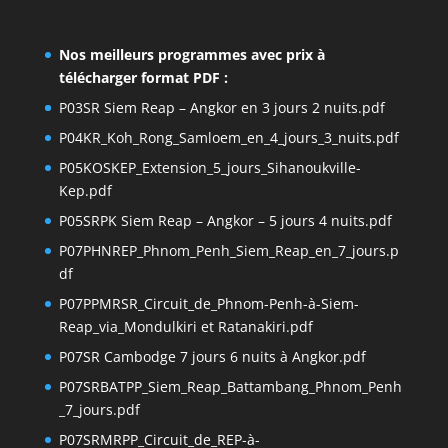
Nos meilleurs programmes avec prix à
télécharger format PDF :
P03SR Siem Reap – Angkor en 3 jours 2 nuits.pdf
P04KR_Koh_Rong_Samloem_en_4_jours_3_nuits.pdf
P05KOSKEP_Extension_5_jours_Sihanoukville-
Kep.pdf
P05SRPK Siem Reap – Angkor – 5 jours 4 nuits.pdf
P07PHNREP_Phnom_Penh_Siem_Reap_en_7_jours.p
df
P07PPMRSR_Circuit_de_Phnom-Penh-à-Siem-
Reap_via_Mondulkiri et Ratanakiri.pdf
P07SR Cambodge 7 jours 6 nuits à Angkor.pdf
P07SRBATPP_Siem_Reap_Battambang_Phnom_Penh
_7_jours.pdf
P07SRMRPP_Circuit_de_REP-à-