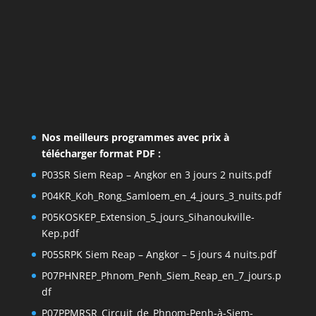
Nos meilleurs programmes avec prix à
télécharger format PDF :
P03SR Siem Reap – Angkor en 3 jours 2 nuits.pdf
P04KR_Koh_Rong_Samloem_en_4_jours_3_nuits.pdf
P05KOSKEP_Extension_5_jours_Sihanoukville-
Kep.pdf
P05SRPK Siem Reap – Angkor – 5 jours 4 nuits.pdf
P07PHNREP_Phnom_Penh_Siem_Reap_en_7_jours.p
df
P07PPMRSR_Circuit_de_Phnom-Penh-à-Siem-