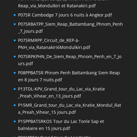
Reap_via_Mondulkiri et Ratanakiri.pdf
P07SR Cambodge 7 jours 6 nuits à Angkor.pdf
P07SRBATPP_Siem_Reap_Battambang_Phnom_Penh
_7_jours.pdf
P07SRMRPP_Circuit_de_REP-à-
PNH_via_Ratanakiri6Mondulkiri.pdf
P07SRPKPHN_De_Siem_Reap_Phnom_Penh_en_7_jo
urs.pdf
P08PPBATSR Phnom Penh Battambang Siem Reap
en 8 jours 7 nuits.pdf
P13TDL-KPV_Grand_tour_du_Lac_via_Kratie
_Preah_Vihear_en_13_jours.pdf
P15MR_Grand_tour_du_Lac_via_Kratie_Mondul_Rat
a_Preah_Vihear_15 jours.pdf
P15PPBATSRKOS Tour du Lac Tonle Sap et
balnéaire en 15 jours.pdf