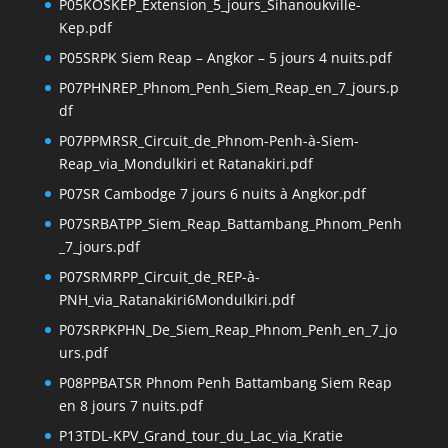
P05KOSKEP_Extension_5_jours_Sihanoukville-
Kep.pdf
P05SRPK Siem Reap – Angkor – 5 jours 4 nuits.pdf
P07PHNREP_Phnom_Penh_Siem_Reap_en_7_jours.p
df
P07PPMRSR_Circuit_de_Phnom-Penh-à-Siem-
Reap_via_Mondulkiri et Ratanakiri.pdf
P07SR Cambodge 7 jours 6 nuits à Angkor.pdf
P07SRBATPP_Siem_Reap_Battambang_Phnom_Penh
_7_jours.pdf
P07SRMRPP_Circuit_de_REP-à-
PNH_via_Ratanakiri6Mondulkiri.pdf
P07SRPKPHN_De_Siem_Reap_Phnom_Penh_en_7_jo
urs.pdf
P08PPBATSR Phnom Penh Battambang Siem Reap
en 8 jours 7 nuits.pdf
P13TDL-KPV_Grand_tour_du_Lac_via_Kratie