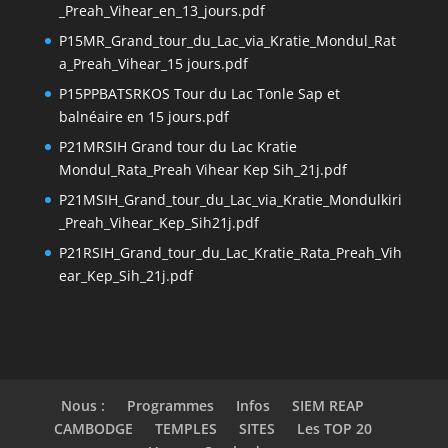
_Preah_Vihear_en_13_jours.pdf
P15MR_Grand_tour_du_Lac_via_Kratie_Mondul_Rat
a_Preah_Vihear_15 jours.pdf
P15PPBATSRKOS Tour du Lac Tonle Sap et
balnéaire en 15 jours.pdf
P21MRSIH Grand tour du Lac Kratie
Mondul_Rata_Preah Vihear Kep Sih_21j.pdf
P21MSIH_Grand_tour_du_Lac_via_Kratie_Mondulkiri
_Preah_Vihear_Kep_Sih21j.pdf
P21RSIH_Grand_tour_du_Lac_Kratie_Rata_Preah_Vih
ear_Kep_Sih_21j.pdf
Nous :
Programmes
Infos
SIEM REAP
CAMBODGE
TEMPLES
SITES
Les TOP 20