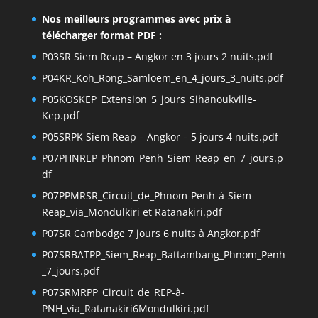
Nos meilleurs programmes avec prix à
télécharger format PDF :
P03SR Siem Reap – Angkor en 3 jours 2 nuits.pdf
P04KR_Koh_Rong_Samloem_en_4_jours_3_nuits.pdf
P05KOSKEP_Extension_5_jours_Sihanoukville-
Kep.pdf
P05SRPK Siem Reap – Angkor – 5 jours 4 nuits.pdf
P07PHNREP_Phnom_Penh_Siem_Reap_en_7_jours.p
df
P07PPMRSR_Circuit_de_Phnom-Penh-à-Siem-
Reap_via_Mondulkiri et Ratanakiri.pdf
P07SR Cambodge 7 jours 6 nuits à Angkor.pdf
P07SRBATPP_Siem_Reap_Battambang_Phnom_Penh
_7_jours.pdf
P07SRMRPP_Circuit_de_REP-à-
PNH_via_Ratanakiri6Mondulkiri.pdf