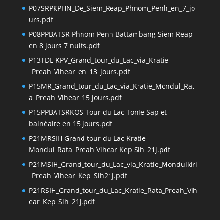
P07SRPKPHN_De_Siem_Reap_Phnom_Penh_en_7_jo
urs.pdf
P08PPBATSR Phnom Penh Battambang Siem Reap
en 8 jours 7 nuits.pdf
P13TDL-KPV_Grand_tour_du_Lac_via_Kratie
_Preah_Vihear_en_13_jours.pdf
P15MR_Grand_tour_du_Lac_via_Kratie_Mondul_Rat
a_Preah_Vihear_15 jours.pdf
P15PPBATSRKOS Tour du Lac Tonle Sap et
balnéaire en 15 jours.pdf
P21MRSIH Grand tour du Lac Kratie
Mondul_Rata_Preah Vihear Kep Sih_21j.pdf
P21MSIH_Grand_tour_du_Lac_via_Kratie_Mondulkiri
_Preah_Vihear_Kep_Sih21j.pdf
P21RSIH_Grand_tour_du_Lac_Kratie_Rata_Preah_Vih
ear_Kep_Sih_21j.pdf