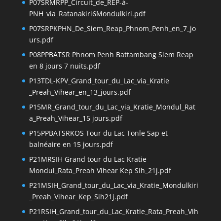
P07SRMRPP_Circuit_de_REP-à-
PNH_via_Ratanakiri6Mondulkiri.pdf
P07SRPKPHN_De_Siem_Reap_Phnom_Penh_en_7_jo
urs.pdf
P08PPBATSR Phnom Penh Battambang Siem Reap
en 8 jours 7 nuits.pdf
P13TDL-KPV_Grand_tour_du_Lac_via_Kratie
_Preah_Vihear_en_13_jours.pdf
P15MR_Grand_tour_du_Lac_via_Kratie_Mondul_Rat
a_Preah_Vihear_15 jours.pdf
P15PPBATSRKOS Tour du Lac Tonle Sap et
balnéaire en 15 jours.pdf
P21MRSIH Grand tour du Lac Kratie
Mondul_Rata_Preah Vihear Kep Sih_21j.pdf
P21MSIH_Grand_tour_du_Lac_via_Kratie_Mondulkiri
_Preah_Vihear_Kep_Sih21j.pdf
P21RSIH_Grand_tour_du_Lac_Kratie_Rata_Preah_Vih