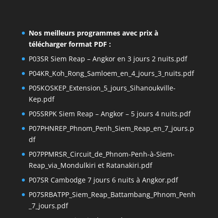
Nos meilleurs programmes avec prix à
télécharger format PDF :
P03SR Siem Reap – Angkor en 3 jours 2 nuits.pdf
P04KR_Koh_Rong_Samloem_en_4_jours_3_nuits.pdf
P05KOSKEP_Extension_5_jours_Sihanoukville-
Kep.pdf
P05SRPK Siem Reap – Angkor – 5 jours 4 nuits.pdf
P07PHNREP_Phnom_Penh_Siem_Reap_en_7_jours.p
df
P07PPMRSR_Circuit_de_Phnom-Penh-à-Siem-
Reap_via_Mondulkiri et Ratanakiri.pdf
P07SR Cambodge 7 jours 6 nuits à Angkor.pdf
P07SRBATPP_Siem_Reap_Battambang_Phnom_Penh
_7_jours.pdf