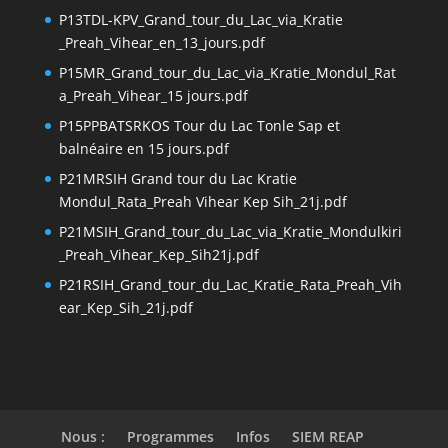
P13TDL-KPV_Grand_tour_du_Lac_via_Kratie
_Preah_Vihear_en_13_jours.pdf
P15MR_Grand_tour_du_Lac_via_Kratie_Mondul_Rat
a_Preah_Vihear_15 jours.pdf
P15PPBATSRKOS Tour du Lac Tonle Sap et
balnéaire en 15 jours.pdf
P21MRSIH Grand tour du Lac Kratie
Mondul_Rata_Preah Vihear Kep Sih_21j.pdf
P21MSIH_Grand_tour_du_Lac_via_Kratie_Mondulkiri
_Preah_Vihear_Kep_Sih21j.pdf
P21RSIH_Grand_tour_du_Lac_Kratie_Rata_Preah_Vih
ear_Kep_Sih_21j.pdf
Nous :
Programmes
Infos
SIEM REAP