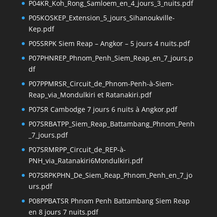
P04KR_Koh_Rong_Samloem_en_4_jours_3_nuits.pdf
P05KOSKEP_Extension_5_jours_Sihanoukville-
Kep.pdf
P05SRPK Siem Reap – Angkor – 5 jours 4 nuits.pdf
P07PHNREP_Phnom_Penh_Siem_Reap_en_7_jours.p
df
P07PPMRSR_Circuit_de_Phnom-Penh-à-Siem-
Reap_via_Mondulkiri et Ratanakiri.pdf
P07SR Cambodge 7 jours 6 nuits à Angkor.pdf
P07SRBATPP_Siem_Reap_Battambang_Phnom_Penh
_7_jours.pdf
P07SRMRPP_Circuit_de_REP-à-
PNH_via_Ratanakiri6Mondulkiri.pdf
P07SRPKPHN_De_Siem_Reap_Phnom_Penh_en_7_jo
urs.pdf
P08PPBATSR Phnom Penh Battambang Siem Reap
en 8 jours 7 nuits.pdf