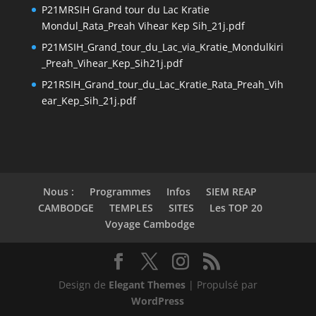
P21MRSIH Grand tour du Lac Kratie
Mondul_Rata_Preah Vihear Kep Sih_21j.pdf
P21MSIH_Grand_tour_du_Lac_via_Kratie_Mondulkiri
_Preah_Vihear_Kep_Sih21j.pdf
P21RSIH_Grand_tour_du_Lac_Kratie_Rata_Preah_Vih
ear_Kep_Sih_21j.pdf
Nous :
Programmes
Infos
SIEM REAP
CAMBODGE
TEMPLES
SITES
Les TOP 20
Voyage Cambodge
Design de
Elegant Themes
| Propulsé par
WordPress