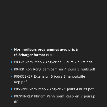
Nos meilleurs programmes avec prix à
télécharger format PDF :
P03SR Siem Reap – Angkor en 3 jours 2 nuits.pdf
P04KR_Koh_Rong_Samloem_en_4_jours_3_nuits.pdf
P05KOSKEP_Extension_5_jours_Sihanoukville-
Kep.pdf
P05SRPK Siem Reap – Angkor – 5 jours 4 nuits.pdf
P07PHNREP_Phnom_Penh_Siem_Reap_en_7_jours.p
df