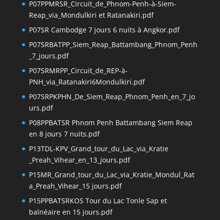
P07PPMRSR_Circuit_de_Phnom-Penh-à-Siem-
Reap_via_Mondulkiri et Ratanakiri.pdf
P07SR Cambodge 7 jours 6 nuits à Angkor.pdf
P07SRBATPP_Siem_Reap_Battambang_Phnom_Penh
_7_jours.pdf
P07SRMRPP_Circuit_de_REP-à-
PNH_via_Ratanakiri6Mondulkiri.pdf
P07SRPKPHN_De_Siem_Reap_Phnom_Penh_en_7_jo
urs.pdf
P08PPBATSR Phnom Penh Battambang Siem Reap
en 8 jours 7 nuits.pdf
P13TDL-KPV_Grand_tour_du_Lac_via_Kratie
_Preah_Vihear_en_13_jours.pdf
P15MR_Grand_tour_du_Lac_via_Kratie_Mondul_Rat
a_Preah_Vihear_15 jours.pdf
P15PPBATSRKOS Tour du Lac Tonle Sap et
balnéaire en 15 jours.pdf