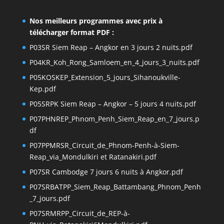
Nos meilleurs programmes avec prix à
télécharger format PDF :
P03SR Siem Reap – Angkor en 3 jours 2 nuits.pdf
P04KR_Koh_Rong_Samloem_en_4_jours_3_nuits.pdf
P05KOSKEP_Extension_5_jours_Sihanoukville-
Kep.pdf
P05SRPK Siem Reap – Angkor – 5 jours 4 nuits.pdf
P07PHNREP_Phnom_Penh_Siem_Reap_en_7_jours.p
df
P07PPMRSR_Circuit_de_Phnom-Penh-à-Siem-
Reap_via_Mondulkiri et Ratanakiri.pdf
P07SR Cambodge 7 jours 6 nuits à Angkor.pdf
P07SRBATPP_Siem_Reap_Battambang_Phnom_Penh
_7_jours.pdf
P07SRMRPP_Circuit_de_REP-à-