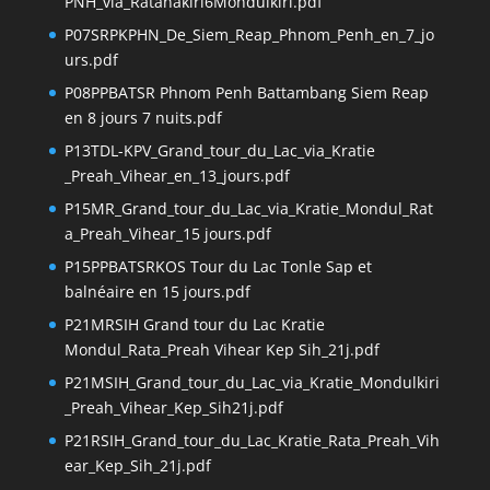
PNH_via_Ratanakiri6Mondulkiri.pdf
P07SRPKPHN_De_Siem_Reap_Phnom_Penh_en_7_jo
urs.pdf
P08PPBATSR Phnom Penh Battambang Siem Reap
en 8 jours 7 nuits.pdf
P13TDL-KPV_Grand_tour_du_Lac_via_Kratie
_Preah_Vihear_en_13_jours.pdf
P15MR_Grand_tour_du_Lac_via_Kratie_Mondul_Rat
a_Preah_Vihear_15 jours.pdf
P15PPBATSRKOS Tour du Lac Tonle Sap et
balnéaire en 15 jours.pdf
P21MRSIH Grand tour du Lac Kratie
Mondul_Rata_Preah Vihear Kep Sih_21j.pdf
P21MSIH_Grand_tour_du_Lac_via_Kratie_Mondulkiri
_Preah_Vihear_Kep_Sih21j.pdf
P21RSIH_Grand_tour_du_Lac_Kratie_Rata_Preah_Vih
ear_Kep_Sih_21j.pdf