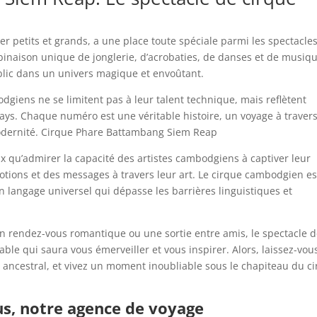
er petits et grands, a une place toute spéciale parmi les spectacle
inaison unique de jonglerie, d’acrobaties, de danses et de musiqu
blic dans un univers magique et envoûtant.
giens ne se limitent pas à leur talent technique, mais reflètent
pays. Chaque numéro est une véritable histoire, un voyage à travers
 modernité. Cirque Phare Battambang Siem Reap
x qu’admirer la capacité des artistes cambodgiens à captiver leur
otions et des messages à travers leur art. Le cirque cambodgien es
n langage universel qui dépasse les barrières linguistiques et
 un rendez-vous romantique ou une sortie entre amis, le spectacle 
le qui saura vous émerveiller et vous inspirer. Alors, laissez-vou
rt ancestral, et vivez un moment inoubliable sous le chapiteau du c
s, notre agence de voyage