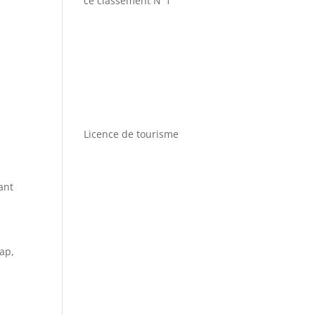
ce classement N°1
Licence de tourisme
ant
ap,
n