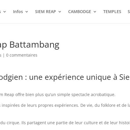
s
Infos
SIEM REAP
CAMBODGE
TEMPLES
S
eap Battambang
s
|
0 commentaires
odgien : une expérience unique à Si
m Reap offre bien plus qu’un simple spectacle acrobatique.
s inspirées de leurs propres expériences. De vie, du folklore et de l
du cirque. Ils partagent une partie de leur culture et de leur histo