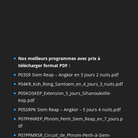
Nos meilleurs programmes avec prix à
télécharger format PDF :
P03SR Siem Reap – Angkor en 3 jours 2 nuits.pdf
P04KR_Koh_Rong_Samloem_en_4_jours_3_nuits.pdf
P05KOSKEP_Extension_5_jours_Sihanoukville-
Kep.pdf
P05SRPK Siem Reap – Angkor – 5 jours 4 nuits.pdf
P07PHNREP_Phnom_Penh_Siem_Reap_en_7_jours.p
df
P07PPMRSR_Circuit_de_Phnom-Penh-à-Siem-