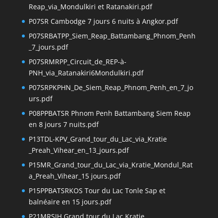
Reap_via_Mondulkiri et Ratanakiri.pdf
P07SR Cambodge 7 jours 6 nuits à Angkor.pdf
P07SRBATPP_Siem_Reap_Battambang_Phnom_Penh
_7_jours.pdf
P07SRMRPP_Circuit_de_REP-à-
PNH_via_Ratanakiri6Mondulkiri.pdf
P07SRPKPHN_De_Siem_Reap_Phnom_Penh_en_7_jo
urs.pdf
P08PPBATSR Phnom Penh Battambang Siem Reap
en 8 jours 7 nuits.pdf
P13TDL-KPV_Grand_tour_du_Lac_via_Kratie
_Preah_Vihear_en_13_jours.pdf
P15MR_Grand_tour_du_Lac_via_Kratie_Mondul_Rat
a_Preah_Vihear_15 jours.pdf
P15PPBATSRKOS Tour du Lac Tonle Sap et
balnéaire en 15 jours.pdf
P21MRSIH Grand tour du Lac Kratie