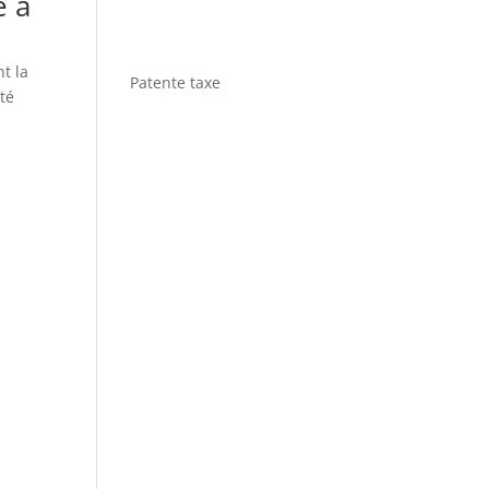
e a
t la
Patente taxe
té