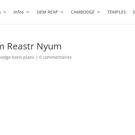
s
Infos
SIEM REAP
CAMBODGE
TEMPLES
S
um Reastr Nyum
bodge bons plans
|
0 commentaires