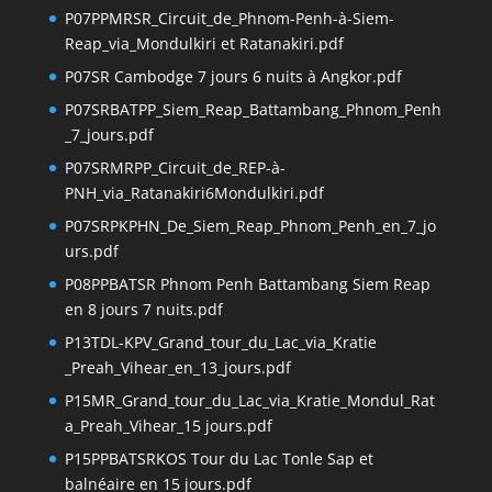
P07PPMRSR_Circuit_de_Phnom-Penh-à-Siem-
Reap_via_Mondulkiri et Ratanakiri.pdf
P07SR Cambodge 7 jours 6 nuits à Angkor.pdf
P07SRBATPP_Siem_Reap_Battambang_Phnom_Penh
_7_jours.pdf
P07SRMRPP_Circuit_de_REP-à-
PNH_via_Ratanakiri6Mondulkiri.pdf
P07SRPKPHN_De_Siem_Reap_Phnom_Penh_en_7_jo
urs.pdf
P08PPBATSR Phnom Penh Battambang Siem Reap
en 8 jours 7 nuits.pdf
P13TDL-KPV_Grand_tour_du_Lac_via_Kratie
_Preah_Vihear_en_13_jours.pdf
P15MR_Grand_tour_du_Lac_via_Kratie_Mondul_Rat
a_Preah_Vihear_15 jours.pdf
P15PPBATSRKOS Tour du Lac Tonle Sap et
balnéaire en 15 jours.pdf