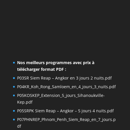
Nos meilleurs programmes avec prix à
télécharger format PDF :
P03SR Siem Reap – Angkor en 3 jours 2 nuits.pdf
P04KR_Koh_Rong_Samloem_en_4_jours_3_nuits.pdf
P05KOSKEP_Extension_5_jours_Sihanoukville-
Kep.pdf
P05SRPK Siem Reap – Angkor – 5 jours 4 nuits.pdf
P07PHNREP_Phnom_Penh_Siem_Reap_en_7_jours.p
df