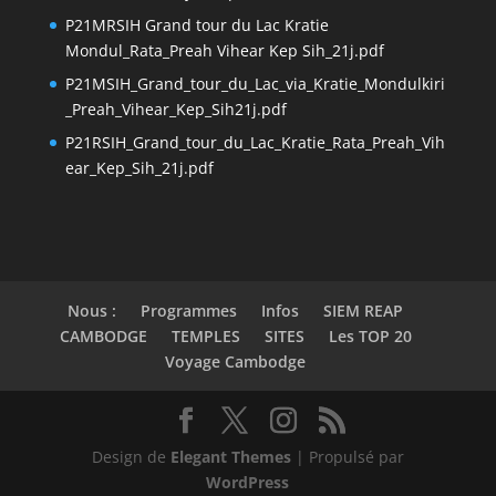
P21MRSIH Grand tour du Lac Kratie
Mondul_Rata_Preah Vihear Kep Sih_21j.pdf
P21MSIH_Grand_tour_du_Lac_via_Kratie_Mondulkiri
_Preah_Vihear_Kep_Sih21j.pdf
P21RSIH_Grand_tour_du_Lac_Kratie_Rata_Preah_Vih
ear_Kep_Sih_21j.pdf
Nous :
Programmes
Infos
SIEM REAP
CAMBODGE
TEMPLES
SITES
Les TOP 20
Voyage Cambodge
Design de
Elegant Themes
| Propulsé par
WordPress