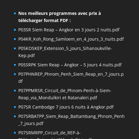
Nos meilleurs programmes avec prix à
télécharger format PDF :
P03SR Siem Reap – Angkor en 3 jours 2 nuits.pdf
P04KR_Koh_Rong_Samloem_en_4_jours_3_nuits.pdf
P05KOSKEP_Extension_5_jours_Sihanoukville-
Kep.pdf
P05SRPK Siem Reap – Angkor – 5 jours 4 nuits.pdf
P07PHNREP_Phnom_Penh_Siem_Reap_en_7_jours.p
df
P07PPMRSR_Circuit_de_Phnom-Penh-à-Siem-
Reap_via_Mondulkiri et Ratanakiri.pdf
P07SR Cambodge 7 jours 6 nuits à Angkor.pdf
P07SRBATPP_Siem_Reap_Battambang_Phnom_Penh
_7_jours.pdf
P07SRMRPP_Circuit_de_REP-à-