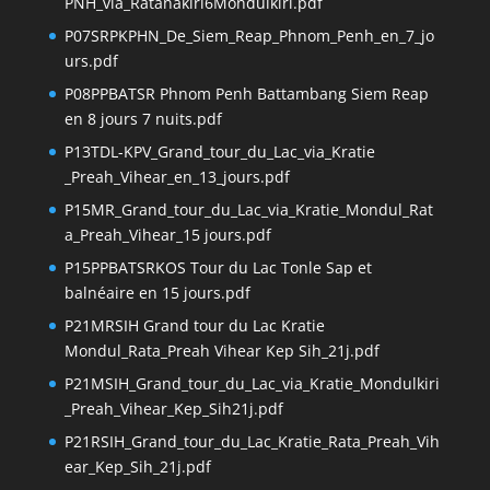
PNH_via_Ratanakiri6Mondulkiri.pdf
P07SRPKPHN_De_Siem_Reap_Phnom_Penh_en_7_jo
urs.pdf
P08PPBATSR Phnom Penh Battambang Siem Reap
en 8 jours 7 nuits.pdf
P13TDL-KPV_Grand_tour_du_Lac_via_Kratie
_Preah_Vihear_en_13_jours.pdf
P15MR_Grand_tour_du_Lac_via_Kratie_Mondul_Rat
a_Preah_Vihear_15 jours.pdf
P15PPBATSRKOS Tour du Lac Tonle Sap et
balnéaire en 15 jours.pdf
P21MRSIH Grand tour du Lac Kratie
Mondul_Rata_Preah Vihear Kep Sih_21j.pdf
P21MSIH_Grand_tour_du_Lac_via_Kratie_Mondulkiri
_Preah_Vihear_Kep_Sih21j.pdf
P21RSIH_Grand_tour_du_Lac_Kratie_Rata_Preah_Vih
ear_Kep_Sih_21j.pdf