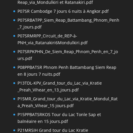
Reap_via_Mondulkiri et Ratanakiri.pdf
P07SR Cambodge 7 jours 6 nuits à Angkor.pdf
P07SRBATPP_Siem_Reap_Battambang_Phnom_Penh
_7_jours.pdf
P07SRMRPP_Circuit_de_REP-à-
PNH_via_Ratanakiri6Mondulkiri.pdf
P07SRPKPHN_De_Siem_Reap_Phnom_Penh_en_7_jo
urs.pdf
P08PPBATSR Phnom Penh Battambang Siem Reap
en 8 jours 7 nuits.pdf
P13TDL-KPV_Grand_tour_du_Lac_via_Kratie
_Preah_Vihear_en_13_jours.pdf
P15MR_Grand_tour_du_Lac_via_Kratie_Mondul_Rat
a_Preah_Vihear_15 jours.pdf
P15PPBATSRKOS Tour du Lac Tonle Sap et
balnéaire en 15 jours.pdf
P21MRSIH Grand tour du Lac Kratie