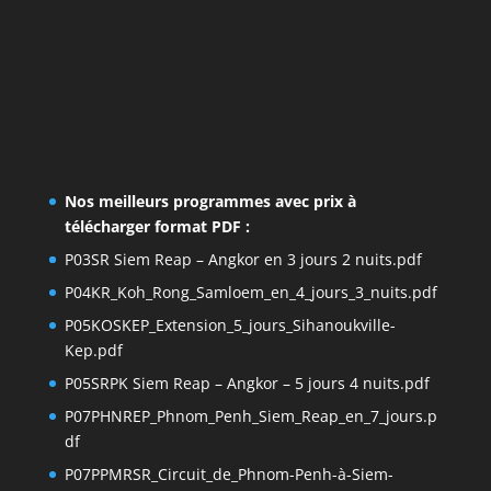
Nos meilleurs programmes avec prix à
télécharger format PDF :
P03SR Siem Reap – Angkor en 3 jours 2 nuits.pdf
P04KR_Koh_Rong_Samloem_en_4_jours_3_nuits.pdf
P05KOSKEP_Extension_5_jours_Sihanoukville-
Kep.pdf
P05SRPK Siem Reap – Angkor – 5 jours 4 nuits.pdf
P07PHNREP_Phnom_Penh_Siem_Reap_en_7_jours.p
df
P07PPMRSR_Circuit_de_Phnom-Penh-à-Siem-