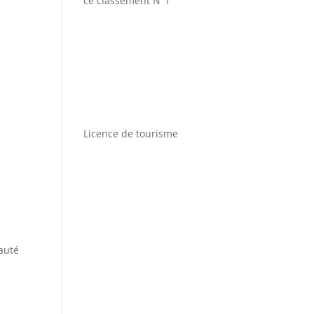
ce classement N°1
Licence de tourisme
a
eauté