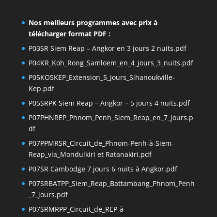
Nos meilleurs programmes avec prix à
télécharger format PDF :
P03SR Siem Reap – Angkor en 3 jours 2 nuits.pdf
P04KR_Koh_Rong_Samloem_en_4_jours_3_nuits.pdf
P05KOSKEP_Extension_5_jours_Sihanoukville-
Kep.pdf
P05SRPK Siem Reap – Angkor – 5 jours 4 nuits.pdf
P07PHNREP_Phnom_Penh_Siem_Reap_en_7_jours.p
df
P07PPMRSR_Circuit_de_Phnom-Penh-à-Siem-
Reap_via_Mondulkiri et Ratanakiri.pdf
P07SR Cambodge 7 jours 6 nuits à Angkor.pdf
P07SRBATPP_Siem_Reap_Battambang_Phnom_Penh
_7_jours.pdf
P07SRMRPP_Circuit_de_REP-à-