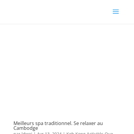
Meilleurs spa traditionnel. Se relaxer au
Cambodge
par
ldwej
|
Avr 13, 2024
|
Koh Kong Activités Que