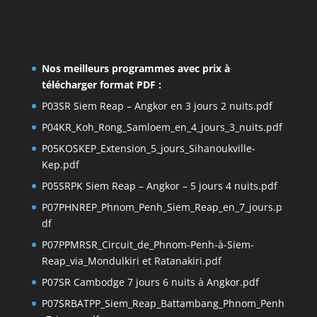
Nos meilleurs programmes avec prix à
télécharger format PDF :
P03SR Siem Reap – Angkor en 3 jours 2 nuits.pdf
P04KR_Koh_Rong_Samloem_en_4_jours_3_nuits.pdf
P05KOSKEP_Extension_5_jours_Sihanoukville-
Kep.pdf
P05SRPK Siem Reap – Angkor – 5 jours 4 nuits.pdf
P07PHNREP_Phnom_Penh_Siem_Reap_en_7_jours.p
df
P07PPMRSR_Circuit_de_Phnom-Penh-à-Siem-
Reap_via_Mondulkiri et Ratanakiri.pdf
P07SR Cambodge 7 jours 6 nuits à Angkor.pdf
P07SRBATPP_Siem_Reap_Battambang_Phnom_Penh