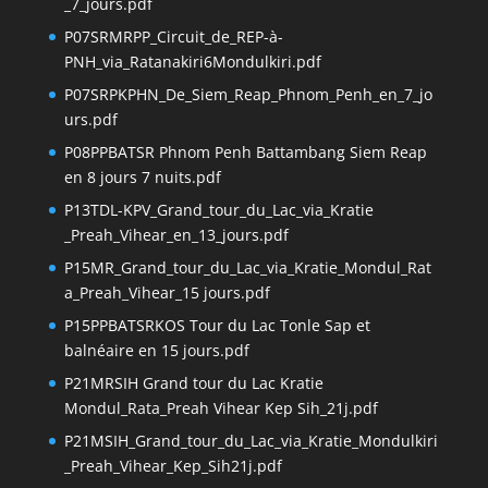
_7_jours.pdf
P07SRMRPP_Circuit_de_REP-à-
PNH_via_Ratanakiri6Mondulkiri.pdf
P07SRPKPHN_De_Siem_Reap_Phnom_Penh_en_7_jo
urs.pdf
P08PPBATSR Phnom Penh Battambang Siem Reap
en 8 jours 7 nuits.pdf
P13TDL-KPV_Grand_tour_du_Lac_via_Kratie
_Preah_Vihear_en_13_jours.pdf
P15MR_Grand_tour_du_Lac_via_Kratie_Mondul_Rat
a_Preah_Vihear_15 jours.pdf
P15PPBATSRKOS Tour du Lac Tonle Sap et
balnéaire en 15 jours.pdf
P21MRSIH Grand tour du Lac Kratie
Mondul_Rata_Preah Vihear Kep Sih_21j.pdf
P21MSIH_Grand_tour_du_Lac_via_Kratie_Mondulkiri
_Preah_Vihear_Kep_Sih21j.pdf