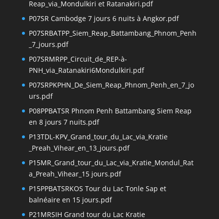
Reap_via_Mondulkiri et Ratanakiri.pdf
P07SR Cambodge 7 jours 6 nuits à Angkor.pdf
P07SRBATPP_Siem_Reap_Battambang_Phnom_Penh
_7_jours.pdf
P07SRMRPP_Circuit_de_REP-à-
PNH_via_Ratanakiri6Mondulkiri.pdf
P07SRPKPHN_De_Siem_Reap_Phnom_Penh_en_7_jo
urs.pdf
P08PPBATSR Phnom Penh Battambang Siem Reap
en 8 jours 7 nuits.pdf
P13TDL-KPV_Grand_tour_du_Lac_via_Kratie
_Preah_Vihear_en_13_jours.pdf
P15MR_Grand_tour_du_Lac_via_Kratie_Mondul_Rat
a_Preah_Vihear_15 jours.pdf
P15PPBATSRKOS Tour du Lac Tonle Sap et
balnéaire en 15 jours.pdf
P21MRSIH Grand tour du Lac Kratie