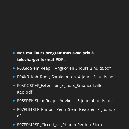
Nos meilleurs programmes avec prix à
télécharger format PDF :
P03SR Siem Reap – Angkor en 3 jours 2 nuits.pdf
P04KR_Koh_Rong_Samloem_en_4_jours_3_nuits.pdf
P05KOSKEP_Extension_5_jours_Sihanoukville-
Kep.pdf
P05SRPK Siem Reap – Angkor – 5 jours 4 nuits.pdf
P07PHNREP_Phnom_Penh_Siem_Reap_en_7_jours.p
df
P07PPMRSR_Circuit_de_Phnom-Penh-à-Siem-