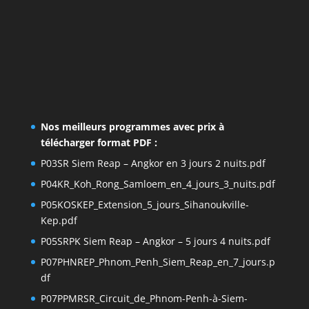
Nos meilleurs programmes avec prix à
télécharger format PDF :
P03SR Siem Reap – Angkor en 3 jours 2 nuits.pdf
P04KR_Koh_Rong_Samloem_en_4_jours_3_nuits.pdf
P05KOSKEP_Extension_5_jours_Sihanoukville-
Kep.pdf
P05SRPK Siem Reap – Angkor – 5 jours 4 nuits.pdf
P07PHNREP_Phnom_Penh_Siem_Reap_en_7_jours.p
df
P07PPMRSR_Circuit_de_Phnom-Penh-à-Siem-