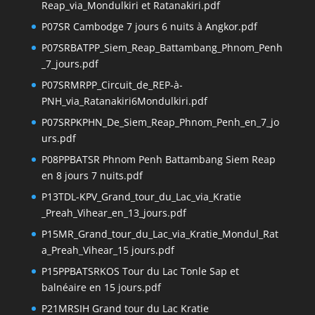
Reap_via_Mondulkiri et Ratanakiri.pdf
P07SR Cambodge 7 jours 6 nuits à Angkor.pdf
P07SRBATPP_Siem_Reap_Battambang_Phnom_Penh
_7_jours.pdf
P07SRMRPP_Circuit_de_REP-à-
PNH_via_Ratanakiri6Mondulkiri.pdf
P07SRPKPHN_De_Siem_Reap_Phnom_Penh_en_7_jo
urs.pdf
P08PPBATSR Phnom Penh Battambang Siem Reap
en 8 jours 7 nuits.pdf
P13TDL-KPV_Grand_tour_du_Lac_via_Kratie
_Preah_Vihear_en_13_jours.pdf
P15MR_Grand_tour_du_Lac_via_Kratie_Mondul_Rat
a_Preah_Vihear_15 jours.pdf
P15PPBATSRKOS Tour du Lac Tonle Sap et
balnéaire en 15 jours.pdf
P21MRSIH Grand tour du Lac Kratie