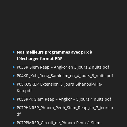
Nos meilleurs programmes avec prix à
télécharger format PDF :
P03SR Siem Reap – Angkor en 3 jours 2 nuits.pdf
P04KR_Koh_Rong_Samloem_en_4_jours_3_nuits.pdf
P05KOSKEP_Extension_5_jours_Sihanoukville-
Kep.pdf
P05SRPK Siem Reap – Angkor – 5 jours 4 nuits.pdf
P07PHNREP_Phnom_Penh_Siem_Reap_en_7_jours.p
df
P07PPMRSR_Circuit_de_Phnom-Penh-à-Siem-