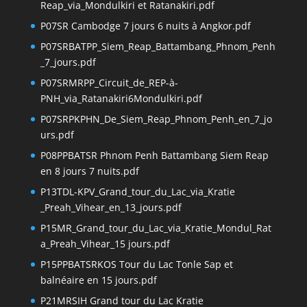
Reap_via_Mondulkiri et Ratanakiri.pdf
P07SR Cambodge 7 jours 6 nuits à Angkor.pdf
P07SRBATPP_Siem_Reap_Battambang_Phnom_Penh
_7_jours.pdf
P07SRMRPP_Circuit_de_REP-à-
PNH_via_Ratanakiri6Mondulkiri.pdf
P07SRPKPHN_De_Siem_Reap_Phnom_Penh_en_7_jo
urs.pdf
P08PPBATSR Phnom Penh Battambang Siem Reap
en 8 jours 7 nuits.pdf
P13TDL-KPV_Grand_tour_du_Lac_via_Kratie
_Preah_Vihear_en_13_jours.pdf
P15MR_Grand_tour_du_Lac_via_Kratie_Mondul_Rat
a_Preah_Vihear_15 jours.pdf
P15PPBATSRKOS Tour du Lac Tonle Sap et
balnéaire en 15 jours.pdf
P21MRSIH Grand tour du Lac Kratie