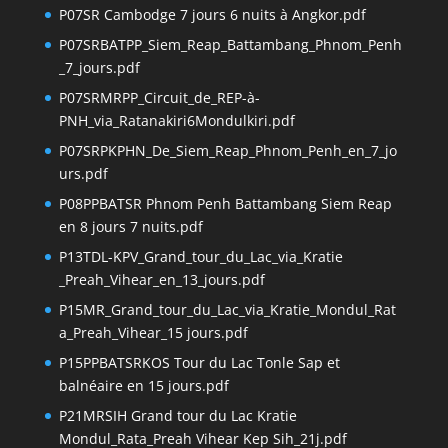
P07SR Cambodge 7 jours 6 nuits à Angkor.pdf
P07SRBATPP_Siem_Reap_Battambang_Phnom_Penh
_7_jours.pdf
P07SRMRPP_Circuit_de_REP-à-
PNH_via_Ratanakiri6Mondulkiri.pdf
P07SRPKPHN_De_Siem_Reap_Phnom_Penh_en_7_jo
urs.pdf
P08PPBATSR Phnom Penh Battambang Siem Reap
en 8 jours 7 nuits.pdf
P13TDL-KPV_Grand_tour_du_Lac_via_Kratie
_Preah_Vihear_en_13_jours.pdf
P15MR_Grand_tour_du_Lac_via_Kratie_Mondul_Rat
a_Preah_Vihear_15 jours.pdf
P15PPBATSRKOS Tour du Lac Tonle Sap et
balnéaire en 15 jours.pdf
P21MRSIH Grand tour du Lac Kratie
Mondul_Rata_Preah Vihear Kep Sih_21j.pdf