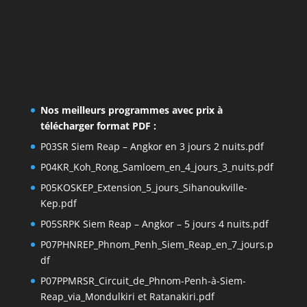
Nos meilleurs programmes avec prix à
télécharger format PDF :
P03SR Siem Reap – Angkor en 3 jours 2 nuits.pdf
P04KR_Koh_Rong_Samloem_en_4_jours_3_nuits.pdf
P05KOSKEP_Extension_5_jours_Sihanoukville-
Kep.pdf
P05SRPK Siem Reap – Angkor – 5 jours 4 nuits.pdf
P07PHNREP_Phnom_Penh_Siem_Reap_en_7_jours.p
df
P07PPMRSR_Circuit_de_Phnom-Penh-à-Siem-
Reap_via_Mondulkiri et Ratanakiri.pdf