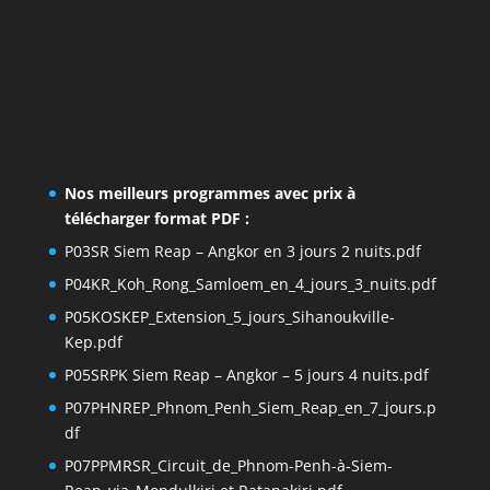
Nos meilleurs programmes avec prix à
télécharger format PDF :
P03SR Siem Reap – Angkor en 3 jours 2 nuits.pdf
P04KR_Koh_Rong_Samloem_en_4_jours_3_nuits.pdf
P05KOSKEP_Extension_5_jours_Sihanoukville-
Kep.pdf
P05SRPK Siem Reap – Angkor – 5 jours 4 nuits.pdf
P07PHNREP_Phnom_Penh_Siem_Reap_en_7_jours.p
df
P07PPMRSR_Circuit_de_Phnom-Penh-à-Siem-