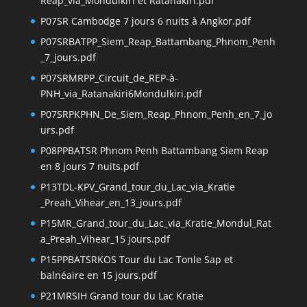
Reap_via_Mondulkiri et Ratanakiri.pdf
P07SR Cambodge 7 jours 6 nuits à Angkor.pdf
P07SRBATPP_Siem_Reap_Battambang_Phnom_Penh
_7_jours.pdf
P07SRMRPP_Circuit_de_REP-à-
PNH_via_Ratanakiri6Mondulkiri.pdf
P07SRPKPHN_De_Siem_Reap_Phnom_Penh_en_7_jo
urs.pdf
P08PPBATSR Phnom Penh Battambang Siem Reap
en 8 jours 7 nuits.pdf
P13TDL-KPV_Grand_tour_du_Lac_via_Kratie
_Preah_Vihear_en_13_jours.pdf
P15MR_Grand_tour_du_Lac_via_Kratie_Mondul_Rat
a_Preah_Vihear_15 jours.pdf
P15PPBATSRKOS Tour du Lac Tonle Sap et
balnéaire en 15 jours.pdf
P21MRSIH Grand tour du Lac Kratie