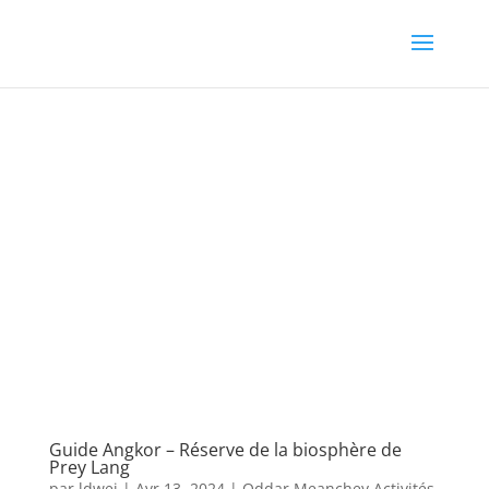
Guide Angkor – Réserve de la biosphère de
Prey Lang
par
ldwej
|
Avr 13, 2024
|
Oddar Meanchey Activités