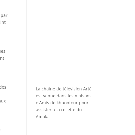
 par
int
ues
ant
 des
La chaîne de télévision Arté
est venue dans les maisons
aux
d’Amis de khuontour pour
assister à la recette du
Amok.
m