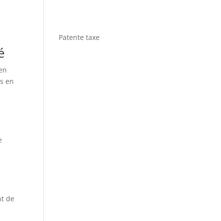
Patente taxe
é
 en
rs en
e
nt de