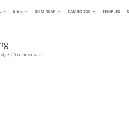
s
Infos
SIEM REAP
CAMBODGE
TEMPLES
S
ng
bodge
|
0 commentaires