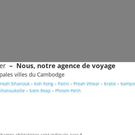
mer
–
Nous, notre agence de voyage
ipales villes du Cambodge
Preah Sihanouk
–
Koh Kong
–
Pailin
–
Preah Vihear
–
Kratie
–
Kampo
Sihanoukville
–
Siem Reap
–
Phnom Penh
champs obligatoires sont indiqués avec
*