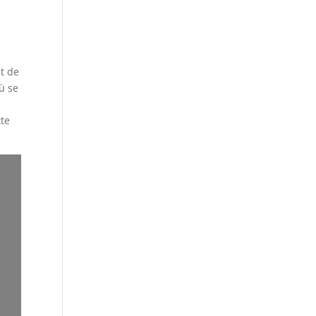
t de
ù se
tte