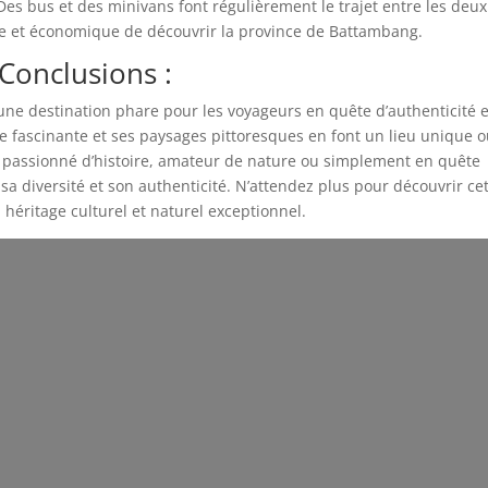
Des bus et des minivans font régulièrement le trajet entre les deux
ue et économique de découvrir la province de Battambang.
Conclusions :
une destination phare pour les voyageurs en quête d’authenticité e
ire fascinante et ses paysages pittoresques en font un lieu unique o
z passionné d’histoire, amateur de nature ou simplement en quête
a diversité et son authenticité. N’attendez plus pour découvrir ce
éritage culturel et naturel exceptionnel.