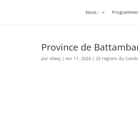
Nous :
Programme
Province de Battamba
par
ldwej
|
Avr 11, 2024
|
25 regions du Cam