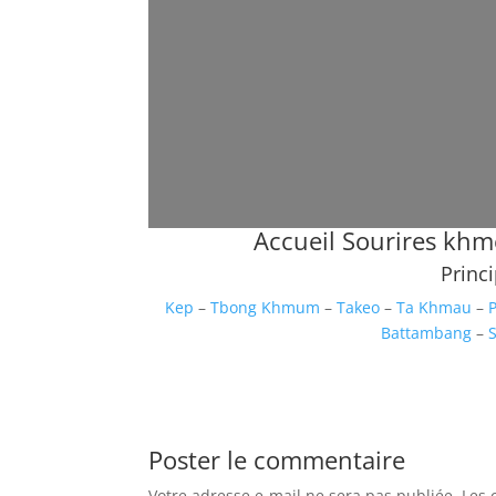
Accueil Sourires kh
Princ
Kep
–
Tbong Khmum
–
Takeo
–
Ta Khmau
–
Battambang
–
Poster le commentaire
Votre adresse e-mail ne sera pas publiée.
Les 