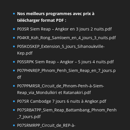
Nos meilleurs programmes avec prix à
télécharger format PDF :
P03SR Siem Reap – Angkor en 3 jours 2 nuits.pdf
P04KR_Koh_Rong_Samloem_en_4_jours_3_nuits.pdf
P05KOSKEP_Extension_5_jours_Sihanoukville-
Kep.pdf
P05SRPK Siem Reap – Angkor – 5 jours 4 nuits.pdf
P07PHNREP_Phnom_Penh_Siem_Reap_en_7_jours.p
df
P07PPMRSR_Circuit_de_Phnom-Penh-à-Siem-
Reap_via_Mondulkiri et Ratanakiri.pdf
P07SR Cambodge 7 jours 6 nuits à Angkor.pdf
P07SRBATPP_Siem_Reap_Battambang_Phnom_Penh
_7_jours.pdf
P07SRMRPP_Circuit_de_REP-à-