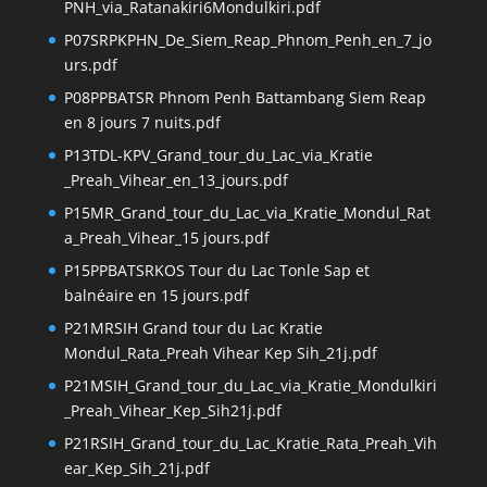
PNH_via_Ratanakiri6Mondulkiri.pdf
P07SRPKPHN_De_Siem_Reap_Phnom_Penh_en_7_jo
urs.pdf
P08PPBATSR Phnom Penh Battambang Siem Reap
en 8 jours 7 nuits.pdf
P13TDL-KPV_Grand_tour_du_Lac_via_Kratie
_Preah_Vihear_en_13_jours.pdf
P15MR_Grand_tour_du_Lac_via_Kratie_Mondul_Rat
a_Preah_Vihear_15 jours.pdf
P15PPBATSRKOS Tour du Lac Tonle Sap et
balnéaire en 15 jours.pdf
P21MRSIH Grand tour du Lac Kratie
Mondul_Rata_Preah Vihear Kep Sih_21j.pdf
P21MSIH_Grand_tour_du_Lac_via_Kratie_Mondulkiri
_Preah_Vihear_Kep_Sih21j.pdf
P21RSIH_Grand_tour_du_Lac_Kratie_Rata_Preah_Vih
ear_Kep_Sih_21j.pdf