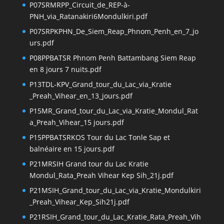
P07SRMRPP_Circuit_de_REP-à-
PNH_via_Ratanakiri6Mondulkiri.pdf
P07SRPKPHN_De_Siem_Reap_Phnom_Penh_en_7_jo
urs.pdf
P08PPBATSR Phnom Penh Battambang Siem Reap
en 8 jours 7 nuits.pdf
P13TDL-KPV_Grand_tour_du_Lac_via_Kratie
_Preah_Vihear_en_13_jours.pdf
P15MR_Grand_tour_du_Lac_via_Kratie_Mondul_Rat
a_Preah_Vihear_15 jours.pdf
P15PPBATSRKOS Tour du Lac Tonle Sap et
balnéaire en 15 jours.pdf
P21MRSIH Grand tour du Lac Kratie
Mondul_Rata_Preah Vihear Kep Sih_21j.pdf
P21MSIH_Grand_tour_du_Lac_via_Kratie_Mondulkiri
_Preah_Vihear_Kep_Sih21j.pdf
P21RSIH_Grand_tour_du_Lac_Kratie_Rata_Preah_Vih