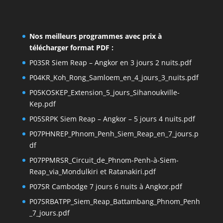
Nos meilleurs programmes avec prix à
télécharger format PDF :
P03SR Siem Reap – Angkor en 3 jours 2 nuits.pdf
P04KR_Koh_Rong_Samloem_en_4_jours_3_nuits.pdf
P05KOSKEP_Extension_5_jours_Sihanoukville-
Kep.pdf
P05SRPK Siem Reap – Angkor – 5 jours 4 nuits.pdf
P07PHNREP_Phnom_Penh_Siem_Reap_en_7_jours.p
df
P07PPMRSR_Circuit_de_Phnom-Penh-à-Siem-
Reap_via_Mondulkiri et Ratanakiri.pdf
P07SR Cambodge 7 jours 6 nuits à Angkor.pdf
P07SRBATPP_Siem_Reap_Battambang_Phnom_Penh
_7_jours.pdf