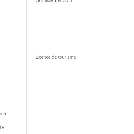
ce classement N°1
Licence de tourisme
nité
te