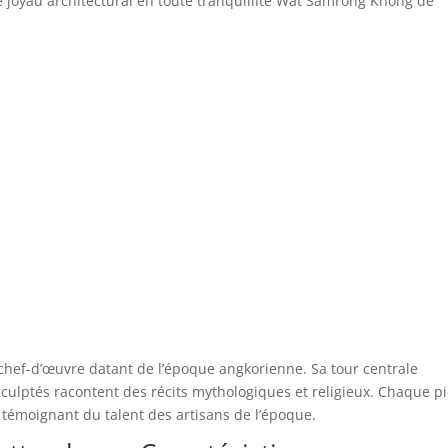
 joyau architectural en toute tranquillité Wat Samrong Knong de
chef-d’œuvre datant de l’époque angkorienne. Sa tour centrale
culptés racontent des récits mythologiques et religieux. Chaque pi
, témoignant du talent des artisans de l’époque.