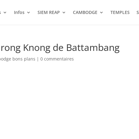
s
Infos
SIEM REAP
CAMBODGE
TEMPLES
S
mrong Knong de Battambang
bodge bons plans
|
0 commentaires