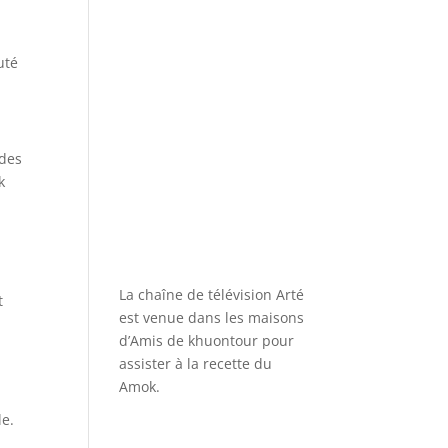
uté
 des
k
La chaîne de télévision Arté
t
est venue dans les maisons
d’Amis de khuontour pour
assister à la recette du
Amok.
le.