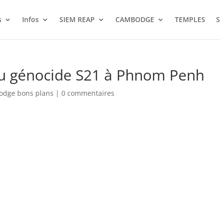
s
Infos
SIEM REAP
CAMBODGE
TEMPLES
S
 du génocide S21 à Phnom Penh
odge bons plans
|
0 commentaires