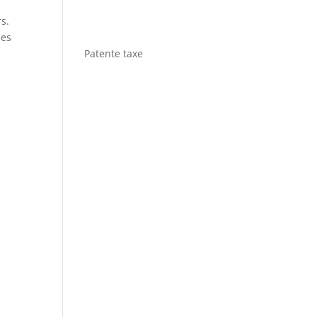
s.
des
Patente taxe
n