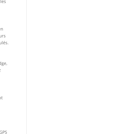
 les
en
urs
ulés.
dge,
z
nt
 GPS