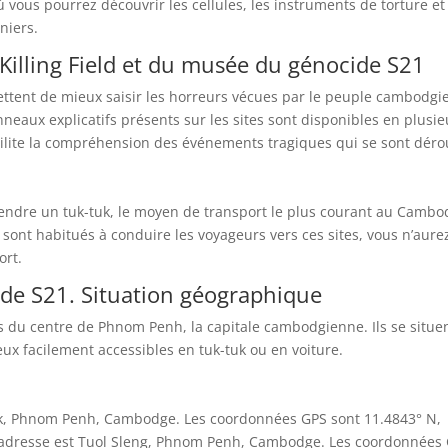
 vous pourrez découvrir les cellules, les instruments de torture et
niers.
e Killing Field et du musée du génocide S21
mettent de mieux saisir les horreurs vécues par le peuple cambodgi
eaux explicatifs présents sur les sites sont disponibles en plusie
facilite la compréhension des événements tragiques qui se sont déro
e
rendre un tuk-tuk, le moyen de transport le plus courant au Cambo
sont habitués à conduire les voyageurs vers ces sites, vous n’aure
ort.
ide S21. Situation géographique
es du centre de Phnom Penh, la capitale cambodgienne. Ils se situe
eux facilement accessibles en tuk-tuk ou en voiture.
g Ek, Phnom Penh, Cambodge. Les coordonnées GPS sont 11.4843° N,
l’adresse est Tuol Sleng, Phnom Penh, Cambodge. Les coordonnées