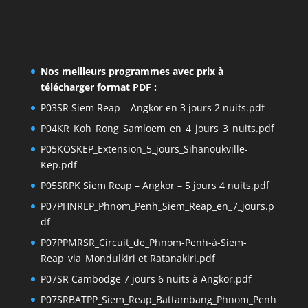
Nos meilleurs programmes avec prix à
télécharger format PDF :
P03SR Siem Reap – Angkor en 3 jours 2 nuits.pdf
P04KR_Koh_Rong_Samloem_en_4_jours_3_nuits.pdf
P05KOSKEP_Extension_5_jours_Sihanoukville-
Kep.pdf
P05SRPK Siem Reap – Angkor – 5 jours 4 nuits.pdf
P07PHNREP_Phnom_Penh_Siem_Reap_en_7_jours.p
df
P07PPMRSR_Circuit_de_Phnom-Penh-à-Siem-
Reap_via_Mondulkiri et Ratanakiri.pdf
P07SR Cambodge 7 jours 6 nuits à Angkor.pdf
P07SRBATPP_Siem_Reap_Battambang_Phnom_Penh