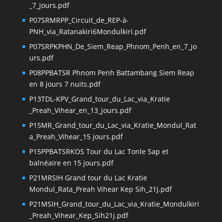
_7_jours.pdf
P07SRMRPP_Circuit_de_REP-à-
PNH_via_Ratanakiri6Mondulkiri.pdf
P07SRPKPHN_De_Siem_Reap_Phnom_Penh_en_7_jo
urs.pdf
P08PPBATSR Phnom Penh Battambang Siem Reap
en 8 jours 7 nuits.pdf
P13TDL-KPV_Grand_tour_du_Lac_via_Kratie
_Preah_Vihear_en_13_jours.pdf
P15MR_Grand_tour_du_Lac_via_Kratie_Mondul_Rat
a_Preah_Vihear_15 jours.pdf
P15PPBATSRKOS Tour du Lac Tonle Sap et
balnéaire en 15 jours.pdf
P21MRSIH Grand tour du Lac Kratie
Mondul_Rata_Preah Vihear Kep Sih_21j.pdf
P21MSIH_Grand_tour_du_Lac_via_Kratie_Mondulkiri
_Preah_Vihear_Kep_Sih21j.pdf