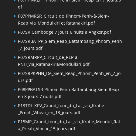
df
P07PPMRSR_Circuit_de_Phnom-Penh-à-Siem-
Reap_via_Mondulkiri et Ratanakiri.pdf
P07SR Cambodge 7 jours 6 nuits à Angkor.pdf
P07SRBATPP_Siem_Reap_Battambang_Phnom_Penh
_7_jours.pdf
P07SRMRPP_Circuit_de_REP-à-
PNH_via_Ratanakiri6Mondulkiri.pdf
P07SRPKPHN_De_Siem_Reap_Phnom_Penh_en_7_jo
urs.pdf
P08PPBATSR Phnom Penh Battambang Siem Reap
en 8 jours 7 nuits.pdf
P13TDL-KPV_Grand_tour_du_Lac_via_Kratie
_Preah_Vihear_en_13_jours.pdf
P15MR_Grand_tour_du_Lac_via_Kratie_Mondul_Rat
a_Preah_Vihear_15 jours.pdf