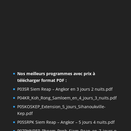
Nos meilleurs programmes avec prix à
télécharger format PDF :
P03SR Siem Reap – Angkor en 3 jours 2 nuits.pdf
P04KR_Koh_Rong_Samloem_en_4_jours_3_nuits.pdf
P05KOSKEP_Extension_5_jours_Sihanoukville-
Kep.pdf
P05SRPK Siem Reap – Angkor – 5 jours 4 nuits.pdf
P07PHNREP_Phnom_Penh_Siem_Reap_en_7_jours.p