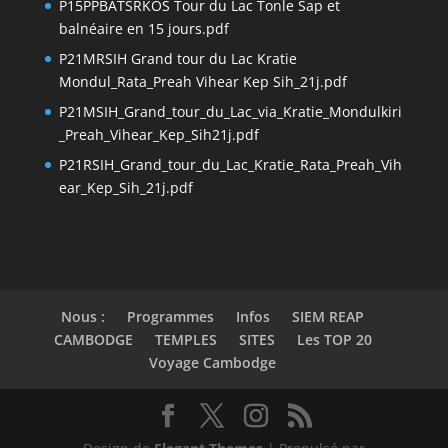
P15PPBATSRKOS Tour du Lac Tonle Sap et
balnéaire en 15 jours.pdf
P21MRSIH Grand tour du Lac Kratie
Mondul_Rata_Preah Vihear Kep Sih_21j.pdf
P21MSIH_Grand_tour_du_Lac_via_Kratie_Mondulkiri
_Preah_Vihear_Kep_Sih21j.pdf
P21RSIH_Grand_tour_du_Lac_Kratie_Rata_Preah_Vih
ear_Kep_Sih_21j.pdf
Nous :
Programmes
Infos
SIEM REAP
CAMBODGE
TEMPLES
SITES
Les TOP 20
Voyage Cambodge