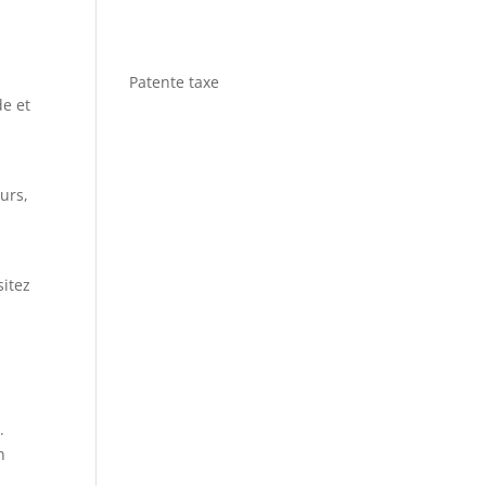
Patente taxe
de et
urs,
s
sitez
.
n