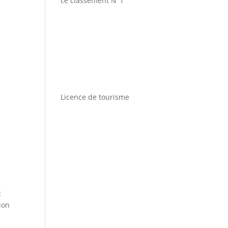
ce classement N°1
Licence de tourisme
z
ion