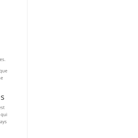
es.
ique
ne
es
est
 qui
pays