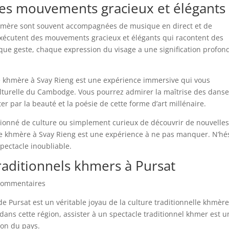
es mouvements gracieux et élégants
khmère sont souvent accompagnées de musique en direct et de
xécutent des mouvements gracieux et élégants qui racontent des
ue geste, chaque expression du visage a une signification profon
.
le khmère à Svay Rieng est une expérience immersive qui vous
ulturelle du Cambodge. Vous pourrez admirer la maîtrise des danse
ter par la beauté et la poésie de cette forme d’art millénaire.
onné de culture ou simplement curieux de découvrir de nouvelle
lle khmère à Svay Rieng est une expérience à ne pas manquer. N’hé
spectacle inoubliable.
raditionnels khmers à Pursat
0 commentaires
e Pursat est un véritable joyau de la culture traditionnelle khmère
dans cette région, assister à un spectacle traditionnel khmer est u
tion du pays.