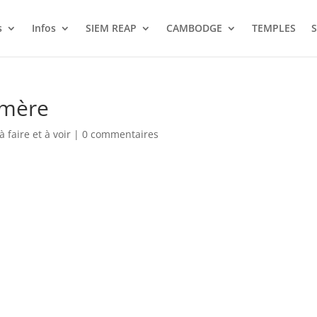
s
Infos
SIEM REAP
CAMBODGE
TEMPLES
S
hmère
à faire et à voir
|
0 commentaires